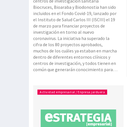
centros de investigación sanitaria
Biocruces, Bioaraba y Biodonostia han sido
incluidos en el Fondo Covid-19, lanzado por
el Instituto de Salud Carlos III (ISCIII) el 19
de marzo para financiar proyectos de
investigación en torno al nuevo
coronavirus. La iniciativa ha superado la
cifra de los 80 proyectos aprobados,
muchos de los cuáles ya estaban en marcha
dentro de diferentes entornos clínicos y
centros de investigación, y todos tienen en
común que generarán conocimiento para
encontrar soluciones y mejoras de
aplicación inmediata sobre los pacientes y
el sistema sanitario. Neiker, Gaiker, CIC
Actividad empresarial / Enpresa jarduera
bioGUNE