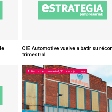
de
CIE Automotive vuelve a batir su réco
trimestral
Actividad empresarial / Enpresa jarduera