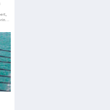
:
bert,
ring’,
nstit