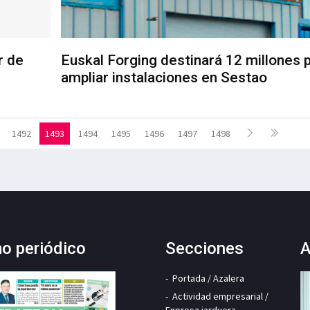
r de
Euskal Forging destinará 12 millones 
ampliar instalaciones en Sestao
1492
1493
1494
1495
1496
1497
1498
mo periódico
Secciones
A
Portada / Azalera
Actividad empresarial /