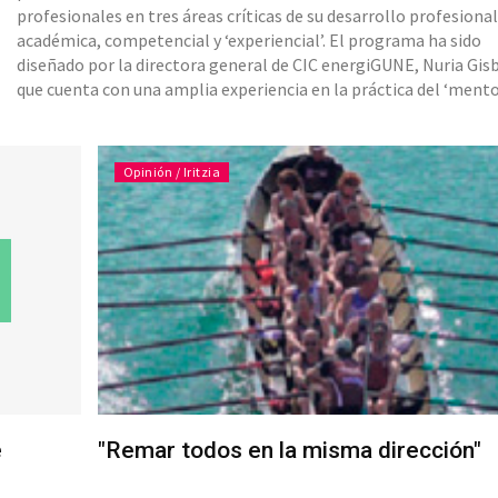
profesionales en tres áreas críticas de su desarrollo profesional
académica, competencial y ‘experiencial’. El programa ha sido
diseñado por la directora general de CIC energiGUNE, Nuria Gis
que cuenta con una amplia experiencia en la práctica del ‘mento
ya que desarrolló su tesis doctoral en esta materia y sigue
colaborando en este ámbito con el grupo de investigación del I
Opinión / Iritzia
e
"Remar todos en la misma dirección"