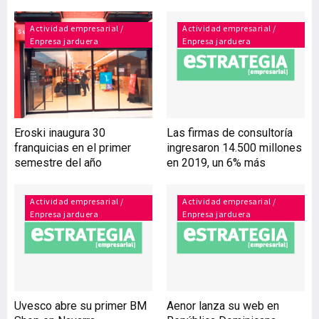
en el que se volverá a la
senda positiva, “pero no lo
Actividad empresarial /
Actividad empresarial /
Enpresa jarduera
Enpresa jarduera
suficiente para compensar
la caída y se requerirán al
menos dos años para
recuperar los niveles
precrisis”. Estas son
algunas de las
Eroski inaugura 30
Las firmas de consultoría
conclusiones del Informe
franquicias en el primer
ingresaron 14.500 millones
de Economía Vasca,
semestre del año
en 2019, un 6% más
publicado por Laboral
Kutxa, y prese
Actividad empresarial /
Actividad empresarial /
Enpresa jarduera
Enpresa jarduera
Uvesco abre su primer BM
Aenor lanza su web en