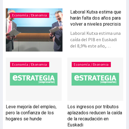
Laboral Kutxa estima que
Economía / Ekonomia
harán falta dos años para
volver a niveles precrisis
Laboral Kutxa estima una
caída del PIB en Euskadi
del 8,9% este año,
mientras que para 2021
prevé un crecimiento del
7%. La tasa de paro se
Economía / Ekonomia
Economía / Ekonomia
elevará en 2020 hasta el
14,2%, y bajará al 12,7% en
2021, pero el empleo no
volverá a los niveles
anteriores a la crisis hasta
2023. Para la entidad
Leve mejoría del empleo,
Los ingresos por tributos
financiera, si no se
pero la confianza de los
aplazados reducen la caída
materializa ningún
hogares se hunde
de la recaudación en
escenario de estrés, el
Euskadi
próximo será un ejercicio