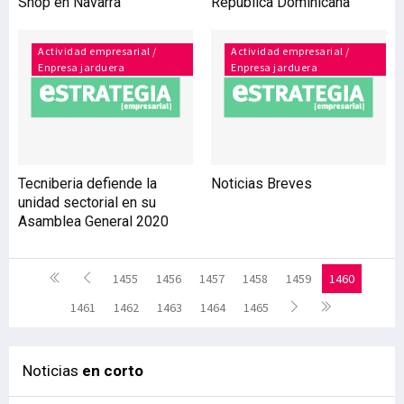
Shop en Navarra
República Dominicana
Actividad empresarial /
Actividad empresarial /
Enpresa jarduera
Enpresa jarduera
Tecniberia defiende la
Noticias Breves
unidad sectorial en su
Asamblea General 2020
1455
1456
1457
1458
1459
1460
1461
1462
1463
1464
1465
Noticias
en corto