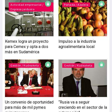
que ha acudido a distintas
Actividad empresarial /
Portada / Azalera
Enpresa jarduera
ferias celebradas en
Estocolmo, París y
Colonia. En esta última
exposición tiene previsto
repetir este mes de
octubre ya que, aunque se
Kemex logra un proyecto
Impulso a la industria
trata de una feria más
para Cemex y opta a dos
agroalimentaria local
dirigida al mundo de la
más en Sudamérica
oficina, estos espacios se
están adaptando a las
nuevas necesidad
Gestión / Kudeaketa
Gestión / Kudeaketa
Un convenio de oportunidad
“Rusia va a seguir
para más de mil pymes
creciendo en el sector de la