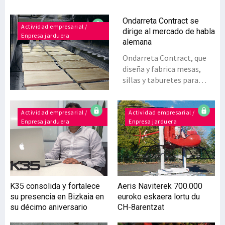
Ondarreta Contract se
Actividad empresarial /
dirige al mercado de habla
Enpresa jarduera
alemana
Ondarreta Contract, que
diseña y fabrica mesas,
sillas y taburetes para
hogar y colectividades,
centrará sus esfuerzos en
el mercado de habla
Actividad empresarial /
Actividad empresarial /
Enpresa jarduera
Enpresa jarduera
alemana como Alemania,
Austria y Suiza.Tras
apostar por la
internacionalización de
sus productos y lograr una
presencia del 25% en
K35 consolida y fortalece
Aeris Naviterek 700.000
Francia, Bélgica y Holanda,
su presencia en Bizkaia en
euroko eskaera lortu du
la firma de Oiartzun busca
su décimo aniversario
CH-8arentzat
ahora su entrada en
nuevos mercados para lo