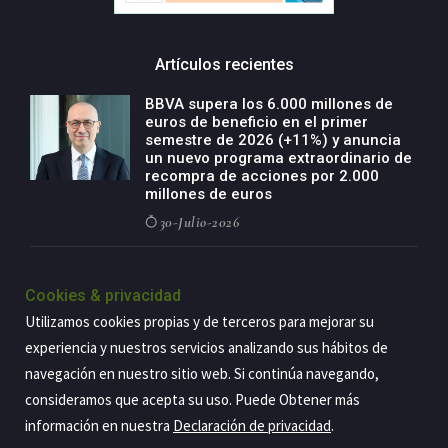
Artículos recientes
BBVA supera los 6.000 millones de
euros de beneficio en el primer
semestre de 2026 (+11%) y anuncia
un nuevo programa extraordinario de
recompra de acciones por 2.000
millones de euros
30-Julio-2026
BBVA acelera el crecimiento de su
negocio agro con un modelo global
Cookies & privacidad
de especialización presente en siete
Utilizamos cookies propias y de terceros para mejorar su
países
experiencia y nuestros servicios analizando sus hábitos de
29-Julio-2026
navegación en nuestro sitio web. Si continúa navegando,
consideramos que acepta su uso. Puede Obtener más
información en nuestra
Declaración de privacidad
.
Copyright@2026 Estrategia Empresarial