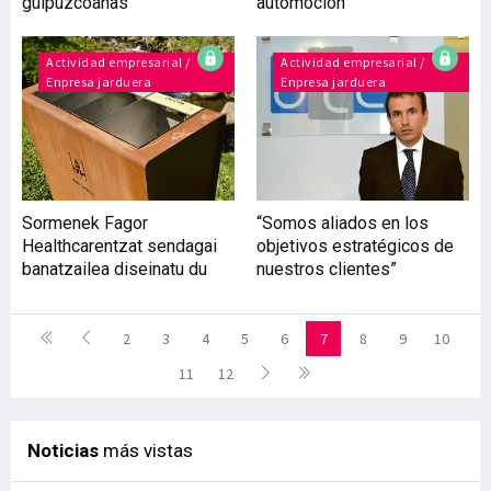
guipuzcoanas
automoción”
Actividad empresarial /
Actividad empresarial /
Enpresa jarduera
Enpresa jarduera
Sormenek Fagor
“Somos aliados en los
Healthcarentzat sendagai
objetivos estratégicos de
banatzailea diseinatu du
nuestros clientes”
2
3
4
5
6
7
8
9
10
11
12
Noticias
más vistas