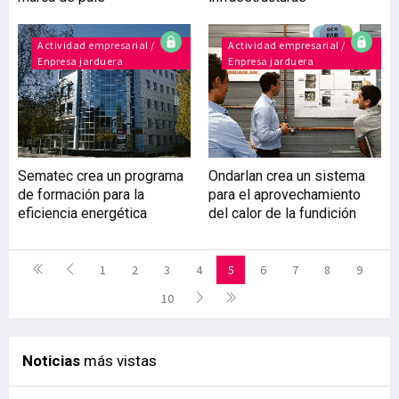
Actividad empresarial /
Actividad empresarial /
Enpresa jarduera
Enpresa jarduera
Sematec crea un programa
Ondarlan crea un sistema
de formación para la
para el aprovechamiento
eficiencia energética
del calor de la fundición
1
2
3
4
5
6
7
8
9
10
Noticias
más vistas