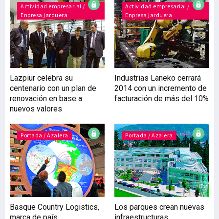
Actividad empresarial /
por la buena acogida de los
Actividad empresarial /
Enpresa jarduera
Enpresa jarduera
productos de la firma por
el mercado que le ha hecho
crecer anualmente y, con
la búsqueda del
afianzamiento de su
apuesta de futuro. Su
Lazpiur celebra su
Industrias Laneko cerrará
producción,
centenario con un plan de
2014 con un incremento de
fundamentalmente
renovación en base a
facturación de más del 10%
componentes para el
nuevos valores
sector valvulero, ámbito al
que dirige el 95% de su
Portada / Azalera
Portada / Azalera
Basque Country Logistics,
Los parques crean nuevas
marca de país
infraestructuras