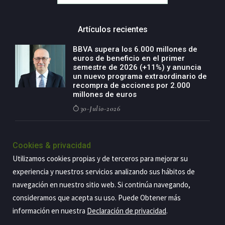
Artículos recientes
BBVA supera los 6.000 millones de
euros de beneficio en el primer
semestre de 2026 (+11%) y anuncia
un nuevo programa extraordinario de
recompra de acciones por 2.000
millones de euros
30-Julio-2026
BBVA acelera el crecimiento de su
negocio agro con un modelo global
Cookies & privacidad
de especialización presente en siete
Utilizamos cookies propias y de terceros para mejorar su
países
experiencia y nuestros servicios analizando sus hábitos de
29-Julio-2026
navegación en nuestro sitio web. Si continúa navegando,
consideramos que acepta su uso. Puede Obtener más
información en nuestra
Declaración de privacidad
.
Copyright@2026 Estrategia Empresarial