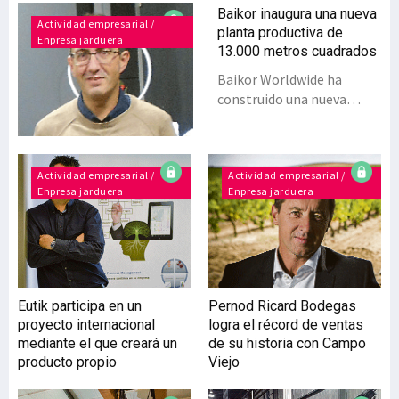
Baikor inaugura una nueva
Actividad empresarial /
planta productiva de
Enpresa jarduera
13.000 metros cuadrados
Baikor Worldwide ha
construido una nueva
planta en Arbizu (Navarra)
que le ayudará a ampliar su
mercado y afianzar el
Actividad empresarial /
crecimiento que viene
Actividad empresarial /
Enpresa jarduera
Enpresa jarduera
registrando desde su
creación.Baikor
Worldwide, empresa
dedicada al sector de la
fundición, ha inaugurado
este año de una nueva
Eutik participa en un
Pernod Ricard Bodegas
planta productiva de
proyecto internacional
logra el récord de ventas
13.000 metros cuadrados
mediante el que creará un
de su historia con Campo
en el polígono de Arbizu
producto propio
Viejo
(Navarra). Esta nueva
apuesta viene motivada