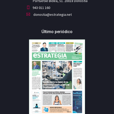
Portuetxe Bidea, 51. 20018 Donostia
943 011 160
donostia@estrategia.net
Último periódico