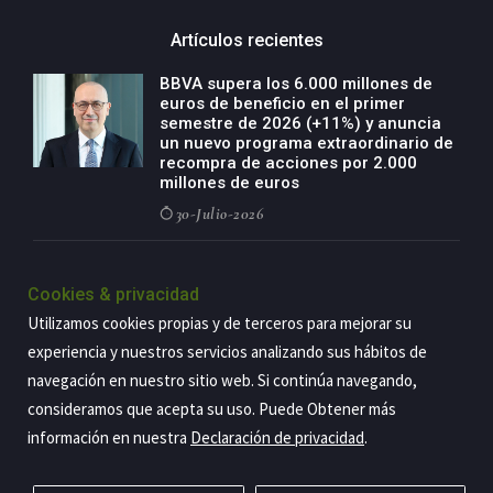
Artículos recientes
BBVA supera los 6.000 millones de
euros de beneficio en el primer
semestre de 2026 (+11%) y anuncia
un nuevo programa extraordinario de
recompra de acciones por 2.000
millones de euros
30-Julio-2026
BBVA acelera el crecimiento de su
negocio agro con un modelo global
Cookies & privacidad
de especialización presente en siete
Utilizamos cookies propias y de terceros para mejorar su
países
experiencia y nuestros servicios analizando sus hábitos de
29-Julio-2026
navegación en nuestro sitio web. Si continúa navegando,
consideramos que acepta su uso. Puede Obtener más
información en nuestra
Declaración de privacidad
.
Copyright@2026 Estrategia Empresarial