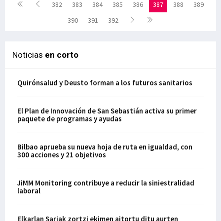
382
383
384
385
386
387
388
389
390
391
392
Noticias
en corto
Quirónsalud y Deusto forman a los futuros sanitarios
El Plan de Innovación de San Sebastián activa su primer
paquete de programas y ayudas
Bilbao aprueba su nueva hoja de ruta en igualdad, con
300 acciones y 21 objetivos
JiMM Monitoring contribuye a reducir la siniestralidad
laboral
Elkarlan Sariak zortzi ekimen aitortu ditu aurten