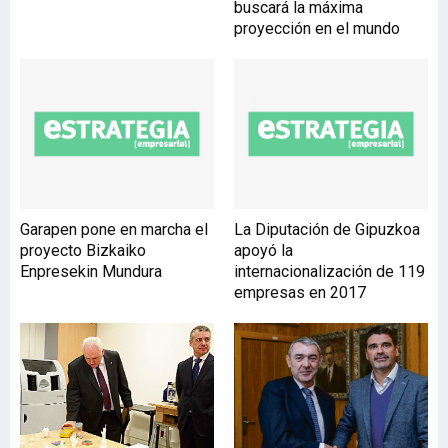
buscará la máxima
Procesos e Innovación,
proyección en el mundo
con el objetivo de ofrecer a
los gestores la
oportunidad de rodearse
de profesionales a los que
de otra forma no tienen
acceso. El método aporta
ideas nuevas,
conocimiento y asesoría
en gestión Los expertos de
Garapen pone en marcha el
La Diputación de Gipuzkoa
P+I forman grupos de
proyecto Bizkaiko
apoyó la
empresarios y directivos
Enpresekin Mundura
internacionalización de 119
de diferentes sectores de
empresas en 2017
actividad para que puedan
tratar temas comunes del
manag