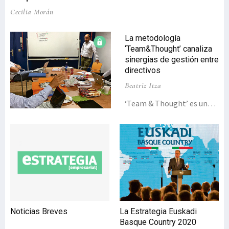
Cecilia Morán
La metodología
‘Team&Thought’ canaliza
sinergias de gestión entre
directivos
Beatriz Itza
‘Team & Thought’ es una
novedosa metodología de
apoyo directivo que
reformula el concepto de
cooperación entre
directivos y empresarios.
Avalada por el éxito
obtenido en otros países,
esta nueva fórmula de
trabajo en red llega al País
Noticias Breves
La Estrategia Euskadi
Vasco de la mano de la
Basque Country 2020
consultora de dirección