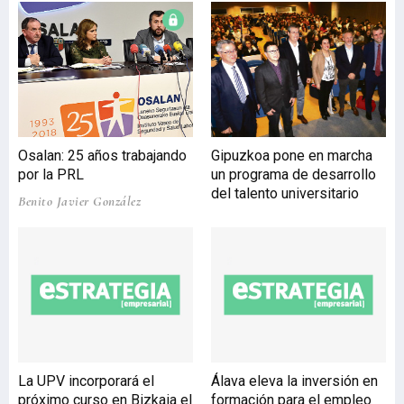
publicación el pasado 12
de marzo de la norma ISO
45001 finaliza una etapa
de cinco años en la que
más de un centenar de
expertos de 70 países han
consensuado la primera
Osalan: 25 años trabajando
Gipuzkoa pone en marcha
norma internacional de
por la PRL
un programa de desarrollo
sistemas de gestión de
del talento universitario
seguridad y salud en el
Benito Javier González
trabajo, recopilando las
prácticas preventi
La UPV incorporará el
Álava eleva la inversión en
próximo curso en Bizkaia el
formación para el empleo