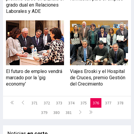
grado dual en Relaciones
Laborales y ADE
El futuro de empleo vendrá
Viajes Eroski y el Hospital
marcado por la ‘gig
de Cruces, premio Gestión
economy’
del Crecimiento
371
372
373
374
375
376
377
378
379
380
381
Noticias
en corto