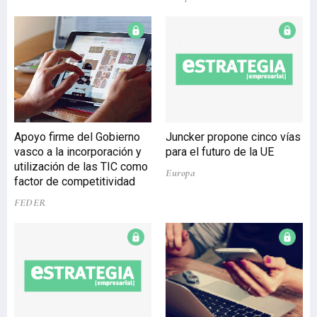
ferroviario en vía doble que
discurre, bajo el monte
Artxanda y gracias al cual
se conseguirá aumentar
las frecuencias actuales,
mejorar la explotación en
el Txorierri y su conexión
con la línea 3 de Metro y,
Apoyo firme del Gobierno
Juncker propone cinco vías
en un futuro, acceder al
vasco a la incorporación y
para el futuro de la UE
Aeropuerto de Loiu. El
utilización de las TIC como
estudio define una
Europa
factor de competitividad
variante
FEDER