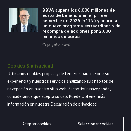
BBVA supera los 6.000 millones de
euros de beneficio en el primer
semestre de 2026 (+11%) y anuncia
un nuevo programa extraordinario de
recompra de acciones por 2.000
millones de euros
30-Julio-2026
BBVA acelera el crecimiento de su
negocio agro con un modelo global
Cookies & privacidad
de especialización presente en siete
Utilizamos cookies propias y de terceros para mejorar su
países
experiencia y nuestros servicios analizando sus hábitos de
29-Julio-2026
navegación en nuestro sitio web. Si continúa navegando,
consideramos que acepta su uso. Puede Obtener más
información en nuestra
Declaración de privacidad
.
Copyright@2026 Estrategia Empresarial
Privacidad
Aviso legal
Política de cookies
Contacto
RSS
Aceptar cookies
Seleccionar cookies