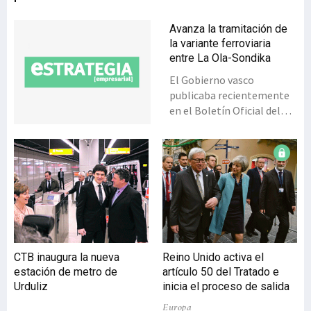
Avanza la tramitación de
la variante ferroviaria
entre La Ola-Sondika
El Gobierno vasco
publicaba recientemente
en el Boletín Oficial del
País Vasco la resolución de
la Dirección de
Infraestructuras del
Ejecutivo por la que se
somete a información
pública el Estudio
Informativo de la variante
ferroviaria La Ola-Sondika
(actualmente abierto el
CTB inaugura la nueva
Reino Unido activa el
plazo de alegaciones).
estación de metro de
artículo 50 del Tratado e
Cabe recordar que el
Urduliz
inicia el proceso de salida
tramo Ola-Sondika
Europa
comienza al final del túnel