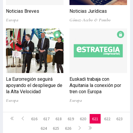
Noticias Breves
Noticias Jurídicas
Europa
Gómez-Acebo & Pombo
La Eurorregión seguirá
Euskadi trabaja con
apoyando el despliegue de
Aquitania la conexión por
la Alta Velocidad
tren con Europa
Europa
Europa
616
617
618
619
620
621
622
623
624
625
626