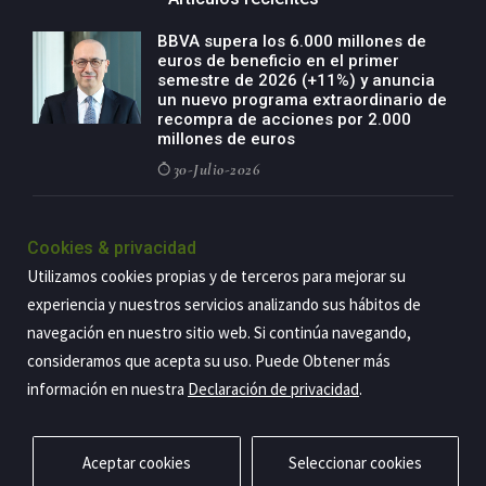
BBVA supera los 6.000 millones de
euros de beneficio en el primer
semestre de 2026 (+11%) y anuncia
un nuevo programa extraordinario de
recompra de acciones por 2.000
millones de euros
30-Julio-2026
BBVA acelera el crecimiento de su
negocio agro con un modelo global
Cookies & privacidad
de especialización presente en siete
Utilizamos cookies propias y de terceros para mejorar su
países
experiencia y nuestros servicios analizando sus hábitos de
29-Julio-2026
navegación en nuestro sitio web. Si continúa navegando,
consideramos que acepta su uso. Puede Obtener más
información en nuestra
Declaración de privacidad
.
Copyright@2026 Estrategia Empresarial
Privacidad
Aviso legal
Política de cookies
Contacto
RSS
Aceptar cookies
Seleccionar cookies