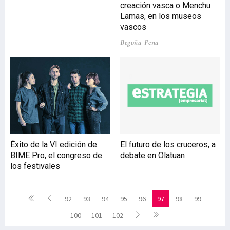
creación vasca o Menchu
Lamas, en los museos
vascos
Begoña Pena
Éxito de la VI edición de
El futuro de los cruceros, a
BIME Pro, el congreso de
debate en Olatuan
los festivales
92
93
94
95
96
97
98
99
100
101
102