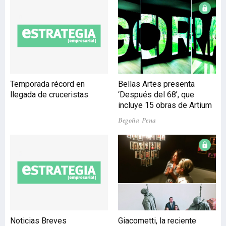
profesionales, con más de
200 personas acreditadas
entre cineastas,
productores y
programadores de otros
festivales. El gran premio
del festival internacional
Temporada récord en
Bellas Artes presenta
fue para el cortometraje
llegada de cruceristas
‘Después del 68’, que
documental ‘Los que
incluye 15 obras de Artium
desean’, de la realizadora
Begoña Pena
Elena López Riera.
Además, otros dos
cortometr
Noticias Breves
Giacometti, la reciente