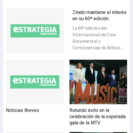
Zinebi mantiene el interés
en su 60ª edición
La 60ª edición del
Internacional de Cine
Documental y
Cortometraje de Bilbao–
Zinebi, en el que se han
proyectado más de 150
películas, entre cortos y
largometrajes, incluyendo
casi un centenar de
estrenos estatales, –dos
tercios de su
programación–, mantiene
su tirón con cifras
Noticias Breves
Rotundo éxito en la
similares de público de la
celebración de la esperada
pasada edición, cerca de
gala de la MTV
13.000 personas, y mayor
asistencia de