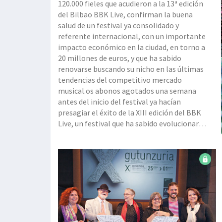
120.000 fieles que acudieron a la 13ª edición
del Bilbao BBK Live, confirman la buena
salud de un festival ya consolidado y
referente internacional, con un importante
impacto económico en la ciudad, en torno a
20 millones de euros, y que ha sabido
renovarse buscando su nicho en las últimas
tendencias del competitivo mercado
musical.os abonos agotados una semana
antes del inicio del festival ya hacían
presagiar el éxito de la XIII edición del BBK
Live, un festival que ha sabido evolucionar,
buscando un hueco en el competitivo
mercado de los festivales musicales y que
en las últimas ediciones ya ha