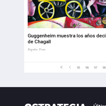
Guggenheim muestra los años deci
de Chagall
Begoña Pena
95
96
97
98