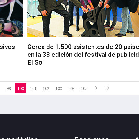
sivos
Cerca de 1.500 asistentes de 20 paíse
en la 33 edición del festival de publici
El Sol
99
100
101
102
103
104
105