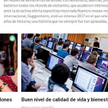
del Museo de Bellas Artes de Bilbao. Extraordinario, además, p
batieron todos los récords de visitantes, que acudieron interes
ante la atractiva oferta expositiva mostrada.Nuestro museo m
internacional, Guggenheim, vivió un intenso 2017 en el que cel
años de historia, una historia que no siempre fue tan aplaudida,
todo en sus inicios, cuando tuvo que enfrentar muchas opinione
contrarias a la importante inversión que suponía en
llones
Buen nivel de calidad de vida y bienest
Benito Javier González