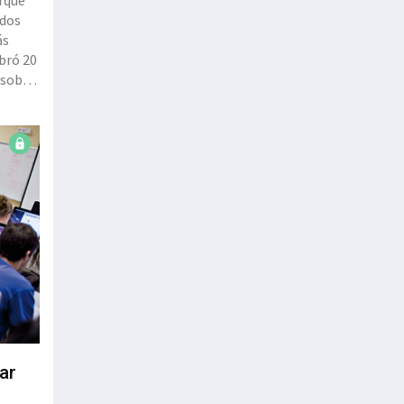
orque
ados
ás
ebró 20
 sobre
s
ar