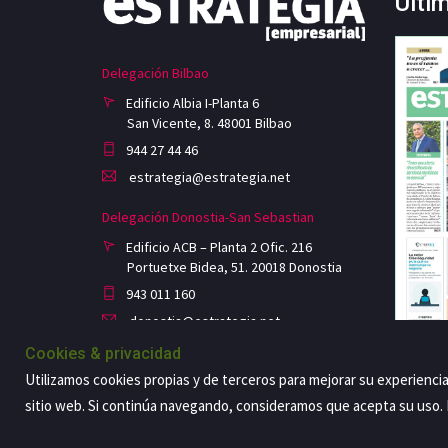
Últi
Delegación Bilbao
Edificio Albia I-Planta 6
San Vicente, 8. 48001 Bilbao
944 27 44 46
estrategia@estrategia.net
Delegación Donostia-San Sebastian
Edificio ACB – Planta 2 Ofic. 216
Portuetxe Bidea, 51. 20018 Donostia
943 011 160
donostia@estrategia.net
Cookies & privacidad
Utilizamos cookies propias y de terceros para mejorar su experienci
sitio web. Si continúa navegando, consideramos que acepta su uso
Copyright@2026 Estrategia Empresarial