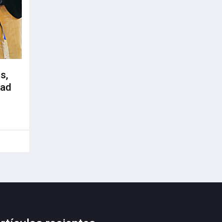
s,
dad