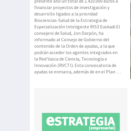
presente año un total de 1.410.000 euros a
financiar proyectos de investigación y
desarrollo ligados a la prioridad
Biociencias-Salud de la Estrategia de
Especialización Inteligente RIS3 Euskadi.El
consejero de Salud, Jon Darpón, ha
informado al Consejo de Gobierno del
contenido de la Orden de ayudas, a la que
podrán acceder los agentes integrados en
la Red Vasca de Ciencia, Tecnología e
Innovación (RVCTI). Esta convocatoria de
ayudas se enmarca, además de en el Plan de
Ciencia y Tecnología 2020 y la citada
Estrategia RIS3 Euskadi, en la Estrategia de
Investigación e Innovación en Salud 2020.
En concr