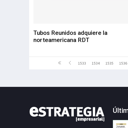
Tubos Reunidos adquiere la
norteamericana RDT
1533
1534
1535
1536
Últi