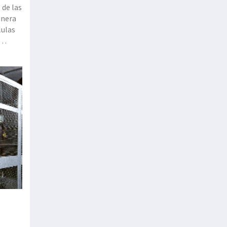
 de las
anera
lulas