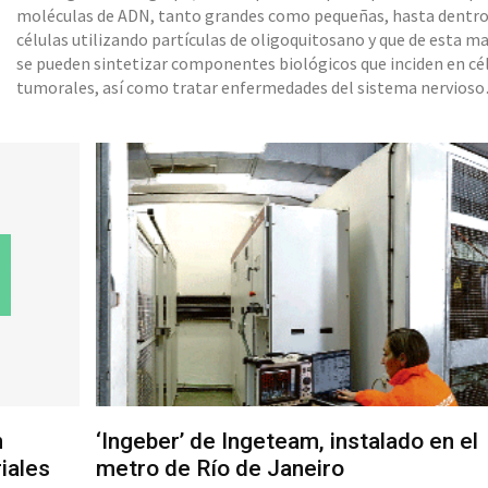
moléculas de ADN, tanto grandes como pequeñas, hasta dentro
células utilizando partículas de oligoquitosano y que de esta m
se pueden sintetizar componentes biológicos que inciden en cé
tumorales, así como tratar enfermedades del sistema nervioso
central. La terapia génica es una estrategia terapéutic a que se basa
en la inserción de material genético en la célula La terapia
n
‘Ingeber’ de Ingeteam, instalado en el
iales
metro de Río de Janeiro