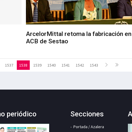
ArcelorMittal retoma la fabricación en
ACB de Sestao
1537
1538
1539
1540
1541
1542
1543
mo periódico
Secciones
A
Portada / Azalera