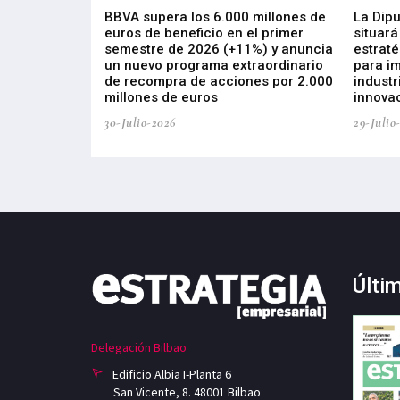
 los nuevos
BBVA supera los 6.000 millones de
La Dip
s de ZIV que, en
euros de beneficio en el primer
situará
de inversión
semestre de 2026 (+11%) y anuncia
estraté
, busca impulsar
un nuevo programa extraordinario
para i
 tecnología
de recompra de acciones por 2.000
industr
ricas del futuro
millones de euros
innovac
30-Julio-2026
29-Julio
Últi
Delegación Bilbao
Edificio Albia I-Planta 6
San Vicente, 8. 48001 Bilbao