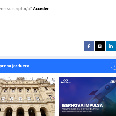
eres suscriptor/a?
Acceder
npresa jarduera