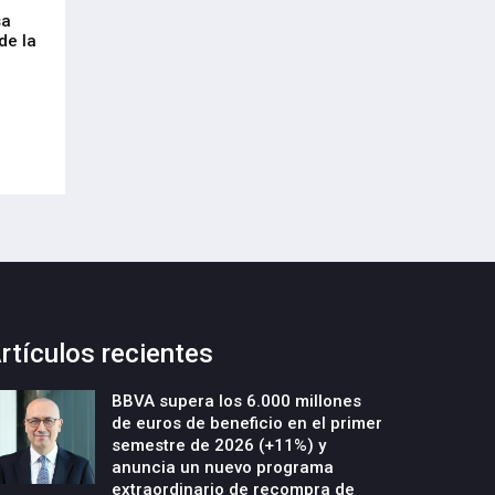
sa
Envalora garantiza a las empresas el
Euskaltel realiza
de la
cumplimiento del Reglamento
centenar de inte
Europeo de Envases y Residuos de
garantizar la con
Envases (PPWR)
29-Julio-2026
29-Julio-2026
rtículos recientes
BBVA supera los 6.000 millones
de euros de beneficio en el primer
semestre de 2026 (+11%) y
anuncia un nuevo programa
extraordinario de recompra de