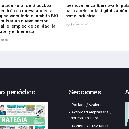
utación Foral de Gipuzkoa
Ibernova lanza Ibernova Impul
 en Irún su nueva apuesta
para acelerar la digitalización 
gica vinculada al ámbito BIO
pyme industrial
mpulsar un nuevo sector
29-Julio-2026
ial, el empleo de calidad, la
ión y el bienestar
-2026
mo periódico
Secciones
A
Portada / Azalera
Actividad empresarial /
Enpresa jarduera
Economía / Ekonomia