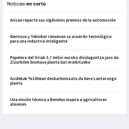
Noticias
en corto
Acicae reparte sus vigésimos premios de la automoción
Ibernova y Tekniker renuevan su acuerdo tecnológico
para una industria inteligente
Papelera del Oriak 3,7 milioi euroko dirulaguntza jaso du
Zizurkilen biomasa planta bat eraikitzeko
Acidekak %100ean deskarbonizatu du bere Lantarongo
planta
Una misión técnica a Benelux inspira a agricultores
alaveses