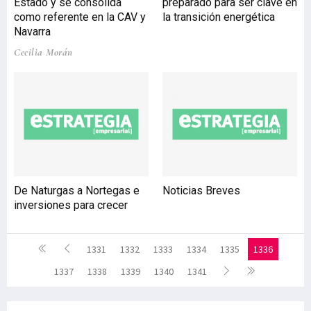
Estado y se consolida
preparado para ser clave en
como referente en la CAV y
la transición energética
Navarra
Cecilia Morán
De Naturgas a Nortegas e
Noticias Breves
inversiones para crecer
1331
1332
1333
1334
1335
1336
1337
1338
1339
1340
1341