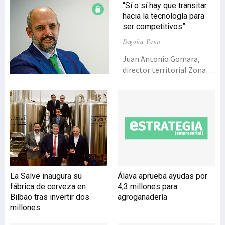
“Sí o sí hay que transitar
hacia la tecnología para
ser competitivos”
Begoña Pena
Juan Antonio Gomara,
director territorial Zona
Norte de Vodafone, admite
que sería pretencioso decir
que las empresas han
salido de la crisis gracias a
la tecnología, pero sí es
cierto que la tecnología y
los servicios basados en la
tecnología que ofrecen,
han contribuido a mejorar
La Salve inaugura su
Álava aprueba ayudas por
eficiencias, reducir costes y
fábrica de cerveza en
4,3 millones para
abrir nuevos canales y
Bilbao tras invertir dos
agroganadería
mercados.Vodafone ha
millones
realizado, en colaboración
con Google, MIT