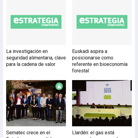
Technology Review y
Harvard Business Review,
el ‘Observatorio sobre el
estado de la digitalización
de las empresas y las
administraciones
públicas’, que ya ha
La investigación en
Euskadi aspira a
presentado a nivel
seguridad alimentaria, clave
posicionarse como
español, pero que ahora
para la cadena de valor
referente en bioeconomía
baja al detalle de la
forestal
realidad vasca. Entre su
Sematec crece en el
Llardén: el gas está