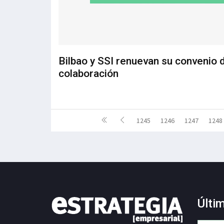
Bilbao y SSI renuevan su convenio 
colaboración
1245
1246
1247
1248
Últi