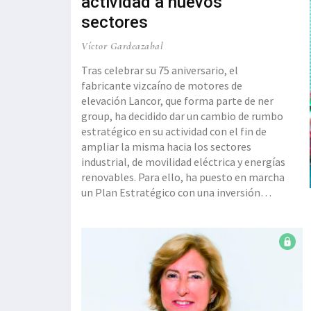
actividad a nuevos
sectores
Víctor Gardeazabal
Tras celebrar su 75 aniversario, el
fabricante vizcaíno de motores de
elevación Lancor, que forma parte de ner
group, ha decidido dar un cambio de rumbo
estratégico en su actividad con el fin de
ampliar la misma hacia los sectores
industrial, de movilidad eléctrica y energías
renovables. Para ello, ha puesto en marcha
un Plan Estratégico con una inversión
superior a los cuatro millones de euros en
el período 2018-2020. Corren nuevo
tiempos para Lancor. Tras celebrar el
pasado mes de septiembre su 75
aniversario, la compañía, con instalaciones
en el polígono industrial El Campillo de
Abanto-Zierbena, aborda una nueva etapa