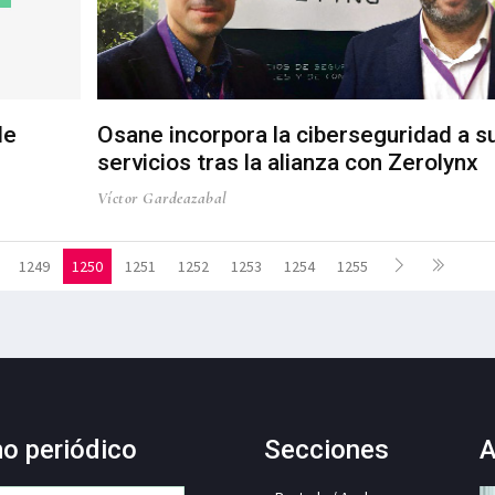
de
Osane incorpora la ciberseguridad a s
servicios tras la alianza con Zerolynx
Víctor Gardeazabal
1249
1250
1251
1252
1253
1254
1255
mo periódico
Secciones
A