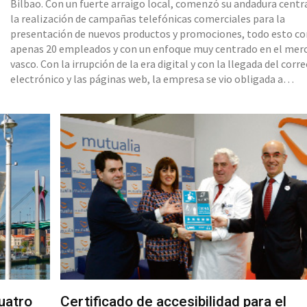
Bilbao. Con un fuerte arraigo local, comenzó su andadura centr
la realización de campañas telefónicas comerciales para la
presentación de nuevos productos y promociones, todo esto c
apenas 20 empleados y con un enfoque muy centrado en el mer
vasco. Con la irrupción de la era digital y con la llegada del corr
electrónico y las páginas web, la empresa se vio obligada a
transformar su modelo de negocio, reconvirtiéndose en una
compañía 100% comprometida con la transformación digital. 
primer
uatro
Certificado de accesibilidad para el