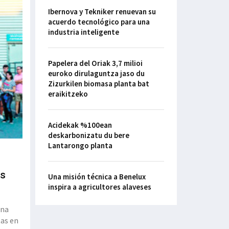
Ibernova y Tekniker renuevan su
acuerdo tecnológico para una
industria inteligente
Papelera del Oriak 3,7 milioi
euroko dirulaguntza jaso du
Zizurkilen biomasa planta bat
eraikitzeko
Acidekak %100ean
deskarbonizatu du bere
Lantarongo planta
es
Una misión técnica a Benelux
inspira a agricultores alaveses
una
tas en