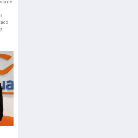
ada en
on
cado
eo
Las