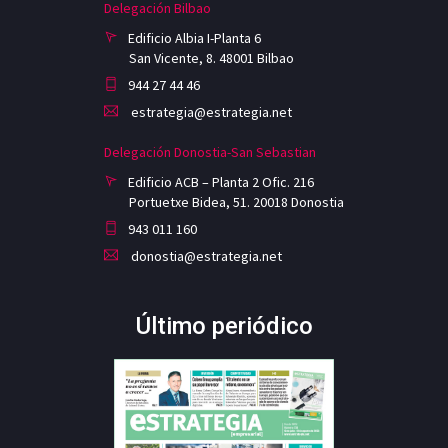
Delegación Bilbao
Edificio Albia I-Planta 6
San Vicente, 8. 48001 Bilbao
944 27 44 46
estrategia@estrategia.net
Delegación Donostia-San Sebastian
Edificio ACB – Planta 2 Ofic. 216
Portuetxe Bidea, 51. 20018 Donostia
943 011 160
donostia@estrategia.net
Último periódico