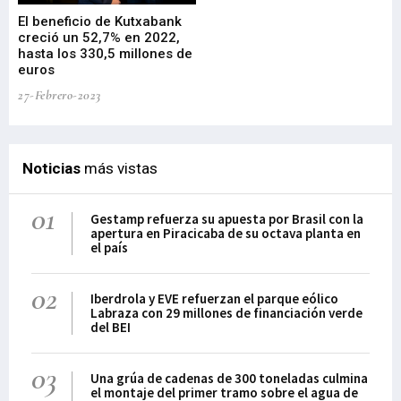
El beneficio de Kutxabank
El
creció un 52,7% en 2022,
fo
hasta los 330,5 millones de
Sa
euros
pr
27-Febrero-2023
09-
Noticias
más vistas
01
Gestamp refuerza su apuesta por Brasil con la
apertura en Piracicaba de su octava planta en
el país
02
Iberdrola y EVE refuerzan el parque eólico
Labraza con 29 millones de financiación verde
del BEI
03
Una grúa de cadenas de 300 toneladas culmina
el montaje del primer tramo sobre el agua de