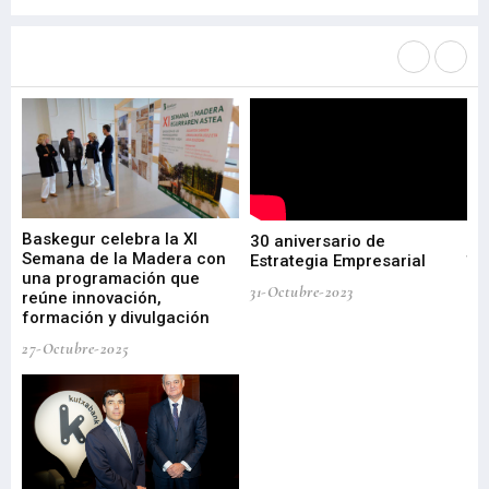
Más noticias de
Portada / Azalera
Baskegur celebra la XI
Ur
30 aniversario de
I
Semana de la Madera con
te
Estrategia Empresarial
una programación que
ha
31-Octubre-2023
reúne innovación,
bu
formación y divulgación
ek
27-Octubre-2025
09-