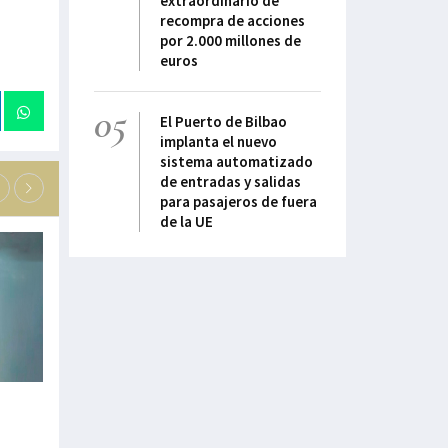
extraordinario de
recompra de acciones
por 2.000 millones de
euros
05
El Puerto de Bilbao
implanta el nuevo
sistema automatizado
de entradas y salidas
para pasajeros de fuera
de la UE
“La ciberseguridad: de obligación a
"La movilidad mar
oportunidad”
como negocio ind
17-Julio-2026
16-Julio-2026