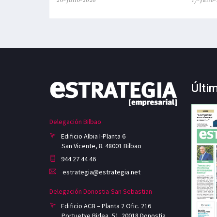
Últi
Delegación Bilbao
Edificio Albia I-Planta 6
San Vicente, 8. 48001 Bilbao
944 27 44 46
estrategia@estrategia.net
Delegación Donostia-San Sebastian
Edificio ACB – Planta 2 Ofic. 216
Portuetxe Bidea, 51. 20018 Donostia