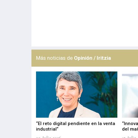
Más noticias de
Opinión / Iritzia
del PPWR
“El reto digital pendiente en la venta
“Innova
industrial”
del ma
20-Julio-2026
17-Julio