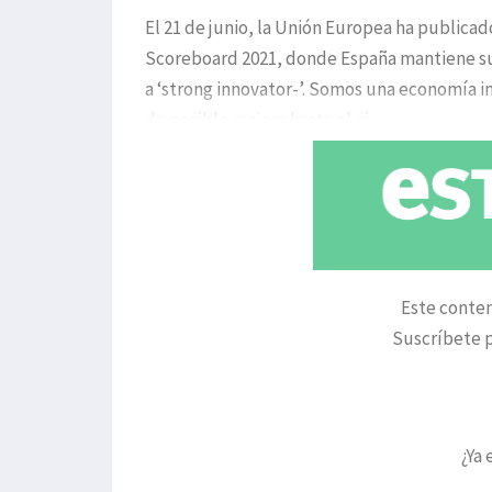
El 21 de junio, la Unión Europea ha publica
Scoreboard 2021, donde España mantiene su 
a ‘strong innovator-’. Somos una economía i
de posible mejora hasta el ni
Este conten
Suscríbete p
¿Ya 