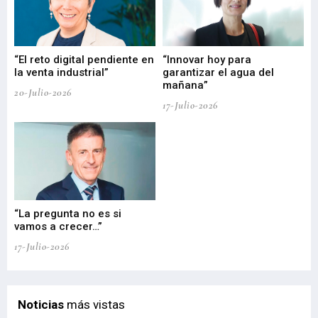
“El reto digital pendiente en
“Innovar hoy para
“L
o
la venta industrial”
garantizar el agua del
ob
mañana”
20-Julio-2026
17-
17-Julio-2026
“La pregunta no es si
“E
vamos a crecer…”
PP
17-Julio-2026
02-
Noticias
más vistas