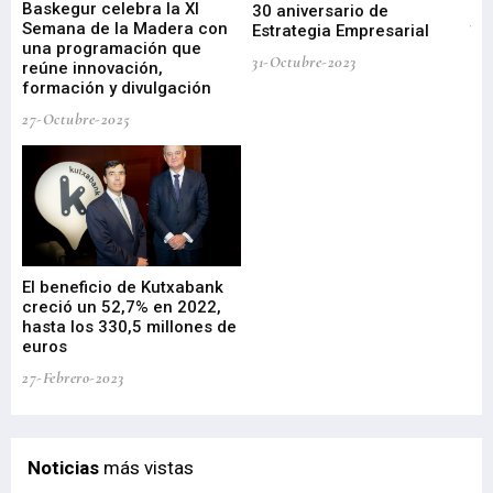
Baskegur celebra la XI
Ur
30 aniversario de
I
Semana de la Madera con
te
Estrategia Empresarial
una programación que
ha
31-Octubre-2023
reúne innovación,
bu
formación y divulgación
ek
27-Octubre-2025
09-
El beneficio de Kutxabank
El
creció un 52,7% en 2022,
fo
hasta los 330,5 millones de
Sa
euros
pr
27-Febrero-2023
09-
Noticias
más vistas