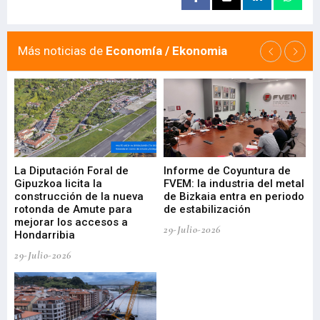
Más noticias de
Economía / Ekonomia
La Diputación Foral de
Informe de Coyuntura de
Ar
ral
Gipuzkoa licita la
FVEM: la industria del metal
ur
construcción de la nueva
de Bizkaia entra en periodo
co
rotonda de Amute para
de estabilización
edi
mejorar los accesos a
pa
29-Julio-2026
Hondarribia
Cy
29-Julio-2026
23-