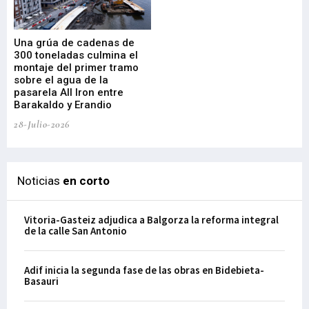
Una grúa de cadenas de
La
300 toneladas culmina el
Ba
montaje del primer tramo
res
sobre el agua de la
em
pasarela All Iron entre
21-
Barakaldo y Erandio
28-Julio-2026
Noticias
en corto
Vitoria-Gasteiz adjudica a Balgorza la reforma integral
de la calle San Antonio
Adif inicia la segunda fase de las obras en Bidebieta-
Basauri