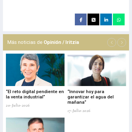
Más noticias de
Opinión / Iritzia
“El reto digital pendiente en
“Innovar hoy para
“L
o
la venta industrial”
garantizar el agua del
ob
mañana”
20-Julio-2026
17-
17-Julio-2026