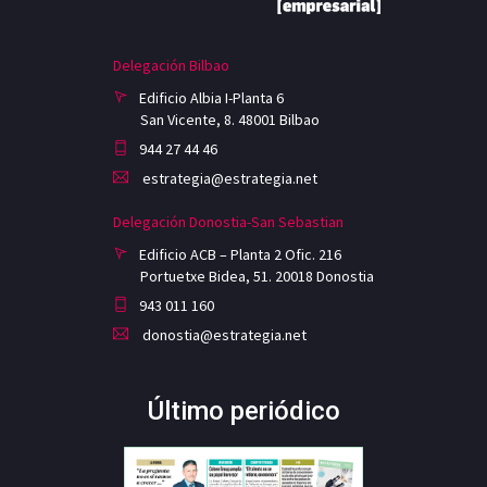
Delegación Bilbao
Edificio Albia I-Planta 6
San Vicente, 8. 48001 Bilbao
944 27 44 46
estrategia@estrategia.net
Delegación Donostia-San Sebastian
Edificio ACB – Planta 2 Ofic. 216
Portuetxe Bidea, 51. 20018 Donostia
943 011 160
donostia@estrategia.net
Último periódico