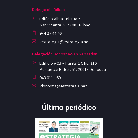
Delegación Bilbao
Edificio Albia I-Planta 6
San Vicente, 8. 48001 Bilbao
944 27 44 46
estrategia@estrategia.net
Delegación Donostia-San Sebastian
Edificio ACB – Planta 2 Ofic. 216
Portuetxe Bidea, 51. 20018 Donostia
943 011 160
donostia@estrategia.net
Último periódico