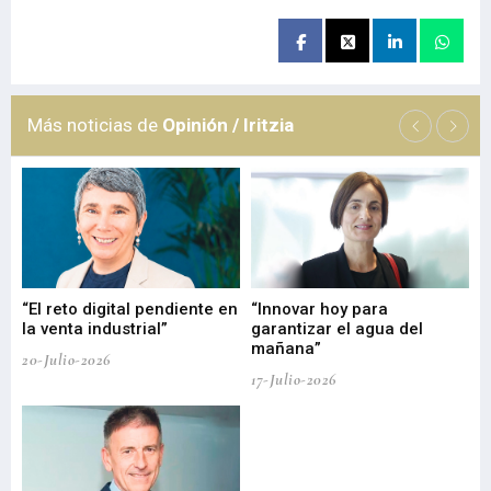
Más noticias de
Opinión / Iritzia
“El reto digital pendiente en
“Innovar hoy para
“L
o
la venta industrial”
garantizar el agua del
ob
mañana”
20-Julio-2026
17-
17-Julio-2026