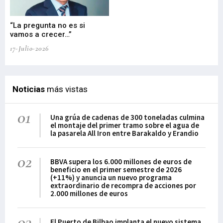
“La pregunta no es si
“E
vamos a crecer…”
PP
17-Julio-2026
02-
Noticias
más vistas
01
Una grúa de cadenas de 300 toneladas culmina
el montaje del primer tramo sobre el agua de
la pasarela All Iron entre Barakaldo y Erandio
02
BBVA supera los 6.000 millones de euros de
beneficio en el primer semestre de 2026
(+11%) y anuncia un nuevo programa
extraordinario de recompra de acciones por
2.000 millones de euros
03
El Puerto de Bilbao implanta el nuevo sistema