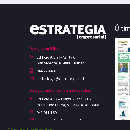
Últi
Delegación Bilbao
Edificio Albia I-Planta 6
San Vicente, 8. 48001 Bilbao
944 27 44 46
estrategia@estrategia.net
Delegación Donostia-San Sebastian
Edificio ACB – Planta 2 Ofic. 216
Portuetxe Bidea, 51. 20018 Donostia
943 011 160
donostia@estrategia.net