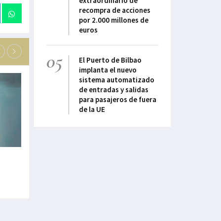
extraordinario de
recompra de acciones
por 2.000 millones de
euros
05
El Puerto de Bilbao
implanta el nuevo
sistema automatizado
de entradas y salidas
para pasajeros de fuera
de la UE
“La ciberseguridad: de obligación a
"La movilidad mar
oportunidad”
como negocio ind
17-Julio-2026
16-Julio-2026