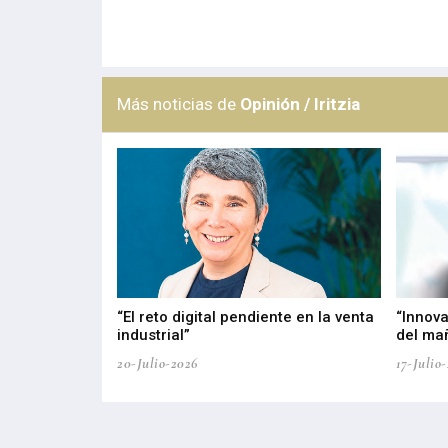
Más noticias de
Opinión / Iritzia
del PPWR
“El reto digital pendiente en la venta
“Innova
industrial”
del ma
20-Julio-2026
17-Julio