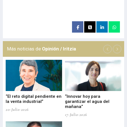
Más noticias de
Opinión / Iritzia
“El reto digital pendiente en
“Innovar hoy para
“L
o
la venta industrial”
garantizar el agua del
ob
mañana”
20-Julio-2026
17-
17-Julio-2026