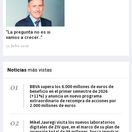
“La pregunta no es si
“E
vamos a crecer…”
PP
17-Julio-2026
02-
Noticias
más vistas
01
BBVA supera los 6.000 millones de euros de
beneficio en el primer semestre de 2026
(+11%) y anuncia un nuevo programa
extraordinario de recompra de acciones por
2.000 millones de euros
02
Mikel Jauregi visita los nuevos laboratorios
digitales de ZIV que, en el marco de su plan de
inversión total de 36 millones, busca impulsar