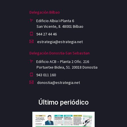
Delegación Bilbao
Edificio Albia I-Planta 6
San Vicente, 8. 48001 Bilbao
944 27 44 46
estrategia@estrategia.net
Delegación Donostia-San Sebastian
Edificio ACB – Planta 2 Ofic. 216
Portuetxe Bidea, 51. 20018 Donostia
943 011 160
donostia@estrategia.net
Último periódico