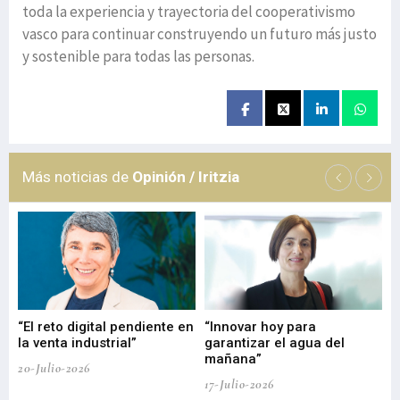
toda la experiencia y trayectoria del cooperativismo
vasco para continuar construyendo un futuro más justo
y sostenible para todas las personas.
Más noticias de
Opinión / Iritzia
“El reto digital pendiente en
“Innovar hoy para
“L
o
la venta industrial”
garantizar el agua del
ob
mañana”
20-Julio-2026
17-
17-Julio-2026