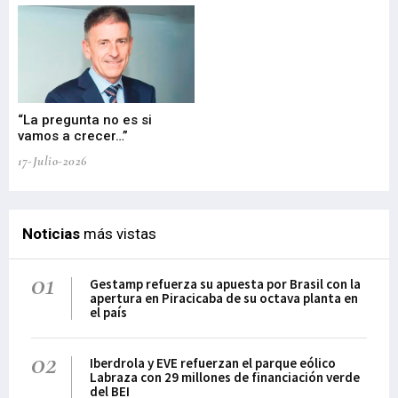
“La pregunta no es si
“E
vamos a crecer…”
PP
17-Julio-2026
02-
Noticias
más vistas
01
Gestamp refuerza su apuesta por Brasil con la
apertura en Piracicaba de su octava planta en
el país
02
Iberdrola y EVE refuerzan el parque eólico
Labraza con 29 millones de financiación verde
del BEI