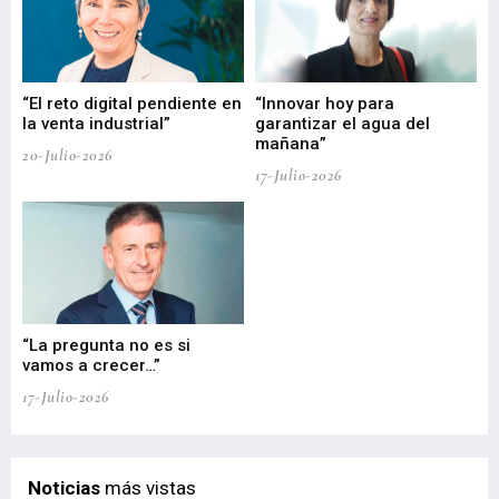
“El reto digital pendiente en
“Innovar hoy para
“L
o
la venta industrial”
garantizar el agua del
ob
mañana”
20-Julio-2026
17-
17-Julio-2026
“La pregunta no es si
“E
vamos a crecer…”
PP
17-Julio-2026
02-
Noticias
más vistas