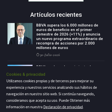
Artículos recientes
BBVA supera los 6.000 millones de
euros de beneficio en el primer
semestre de 2026 (+11%) y anuncia
un nuevo programa extraordinario de
recompra de acciones por 2.000
millones de euros
30-Julio-2026
BBVA acelera el crecimiento de su
negocio agro con un modelo global
Cookies & privacidad
de especialización presente en siete
países
Utilizamos cookies propias y de terceros para mejorar su
experiencia y nuestros servicios analizando sus hábitos de
29-Julio-2026
navegación en nuestro sitio web. Si continúa navegando,
consideramos que acepta su uso. Puede Obtener más
información en nuestra
Declaración de privacidad
.
Copyright@2026 Estrategia Empresarial