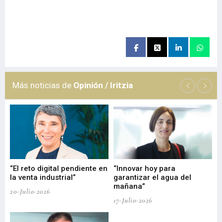
Más noticias de
Opinión / Iritzia
“El reto digital pendiente en
“Innovar hoy para
“L
o
la venta industrial”
garantizar el agua del
ob
mañana”
20-Julio-2026
17-
17-Julio-2026