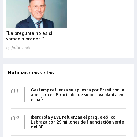
“La pregunta no es si
“E
vamos a crecer…”
PP
17-Julio-2026
02-
Noticias
más vistas
01
Gestamp refuerza su apuesta por Brasil con la
apertura en Piracicaba de su octava planta en
el país
02
Iberdrola y EVE refuerzan el parque eólico
Labraza con 29 millones de financiación verde
del BEI