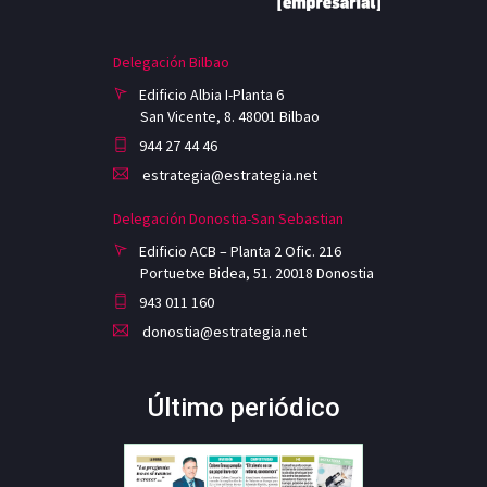
Delegación Bilbao
Edificio Albia I-Planta 6
San Vicente, 8. 48001 Bilbao
944 27 44 46
estrategia@estrategia.net
Delegación Donostia-San Sebastian
Edificio ACB – Planta 2 Ofic. 216
Portuetxe Bidea, 51. 20018 Donostia
943 011 160
donostia@estrategia.net
Último periódico