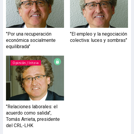
sus propios destinatarios,
o al menos de sus
representantes
institucionales (sindicales
y empresariales) en el
"Por una recuperación
"El empleo y la negociación
ámbito para el que se
económica socialmente
colectiva: luces y sombras"
legisla (el conjunto del
equilibrada"
Estado). En todo caso y a
pesar de que la
terminología sobre el
Opinión / Iritzia
carácter derog
"Relaciones laborales: el
acuerdo como salida",
Tomás Arrieta, presidente
del CRL-LHK