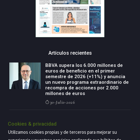
Artículos recientes
BBVA supera los 6.000 millones de
euros de beneficio en el primer
semestre de 2026 (+11%) y anuncia
un nuevo programa extraordinario de
recompra de acciones por 2.000
millones de euros
30-Julio-2026
BBVA acelera el crecimiento de su
negocio agro con un modelo global
Cookies & privacidad
de especialización presente en siete
Utilizamos cookies propias y de terceros para mejorar su
países