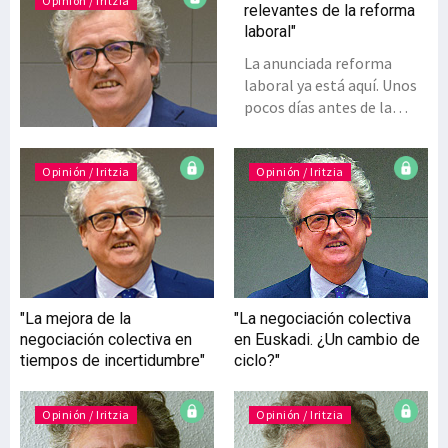
Opinión / Iritzia
relevantes de la reforma
laboral"
La anunciada reforma
laboral ya está aquí. Unos
pocos días antes de la
finalización del plazo
otorgado por Bruselas, el
Gobierno y los agentes
Opinión / Iritzia
Opinión / Iritzia
sociales más
representativos de ámbito
estatal alcanzaron
finalmente el acuerdo que
se plasma en el reciente
RD Ley 32/2021 de 28 de
"La mejora de la
"La negociación colectiva
diciembre (pendiente aún
negociación colectiva en
en Euskadi. ¿Un cambio de
de convalidación
tiempos de incertidumbre"
ciclo?"
parlamentaria). Se trata
de la primera norma
laboral de calado que
Opinión / Iritzia
Opinión / Iritzia
cuenta con el consenso de