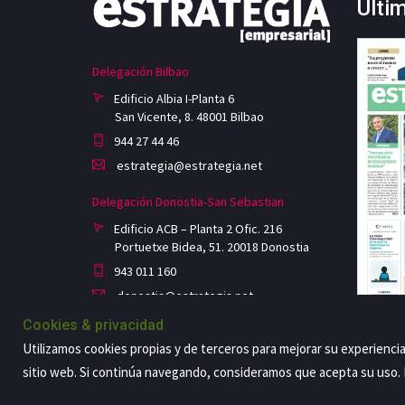
Últi
Delegación Bilbao
Edificio Albia I-Planta 6
San Vicente, 8. 48001 Bilbao
944 27 44 46
estrategia@estrategia.net
Delegación Donostia-San Sebastian
Edificio ACB – Planta 2 Ofic. 216
Portuetxe Bidea, 51. 20018 Donostia
943 011 160
donostia@estrategia.net
Cookies & privacidad
Utilizamos cookies propias y de terceros para mejorar su experienci
sitio web. Si continúa navegando, consideramos que acepta su uso
Copyright@2026 Estrategia Empresarial