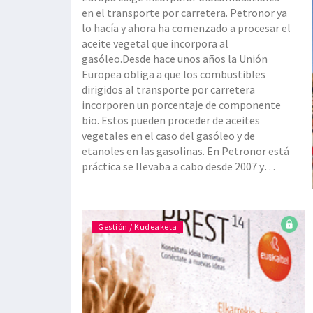
en el transporte por carretera. Petronor ya
lo hacía y ahora ha comenzado a procesar el
aceite vegetal que incorpora al
gasóleo.Desde hace unos años la Unión
Europea obliga a que los combustibles
dirigidos al transporte por carretera
incorporen un porcentaje de componente
bio. Estos pueden proceder de aceites
vegetales en el caso del gasóleo y de
etanoles en las gasolinas. En Petronor está
práctica se llevaba a cabo desde 2007 y
actualmente, sus combustibles incorporan
un 4,1% de componentes bio. Pero en su
afán por trabajar
Gestión / Kudeaketa