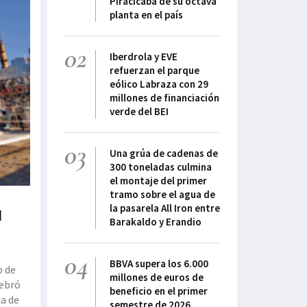
Piracicaba de su octava
planta en el país
02
Iberdrola y EVE
refuerzan el parque
eólico Labraza con 29
millones de financiación
verde del BEI
03
Una grúa de cadenas de
300 toneladas culmina
el montaje del primer
tramo sobre el agua de
la pasarela All Iron entre
d
Barakaldo y Erandio
s
04
BBVA supera los 6.000
o de
millones de euros de
lebró
beneficio en el primer
ca de
semestre de 2026