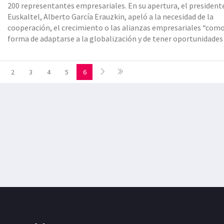
200 representantes empresariales. En su apertura, el president
Euskaltel, Alberto García Erauzkin, apeló a la necesidad de la
cooperación, el crecimiento o las alianzas empresariales “com
forma de adaptarse a la globalización y de tener oportunidades
competir con otras grandes empresas en nuestro propio
2
3
4
5
6