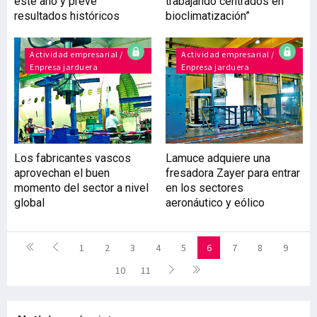
este año y prevé
trabajando centrados en
resultados históricos
bioclimatización”
Actividad empresarial /
Actividad empresarial /
Enpresa jarduera
Enpresa jarduera
Los fabricantes vascos
Lamuce adquiere una
aprovechan el buen
fresadora Zayer para entrar
momento del sector a nivel
en los sectores
global
aeronáutico y eólico
1
2
3
4
5
6
7
8
9
10
11