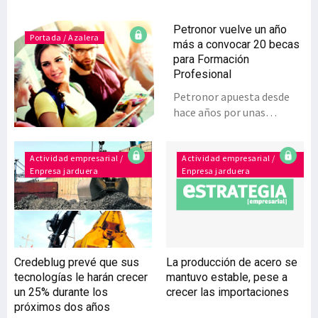
Petronor vuelve un año
Portada / Azalera
más a convocar 20 becas
para Formación
Profesional
Petronor apuesta desde
hace años por unas
convocatorias de 20 becas
para alumnos integrados
en la Formación
Actividad empresarial /
Actividad empresarial /
Enpresa jarduera
Enpresa jarduera
Profesional (FP) con las
que trata de ofrecer una
opción educativa a los
estudiantes más jóvenes.
Los premios se concederán
a diferentes especialidades
Credeblug prevé que sus
La producción de acero se
tanto para Ciclos Medios
tecnologías le harán crecer
mantuvo estable, pese a
como?Ciclos
un 25% durante los
crecer las importaciones
Superiores.Fundación
próximos dos años
Repsol y Petronor han