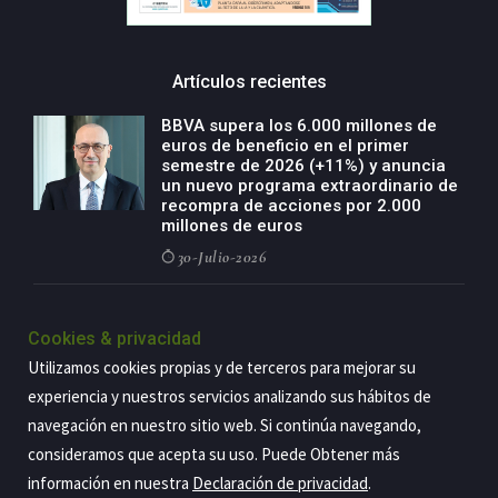
Artículos recientes
BBVA supera los 6.000 millones de
euros de beneficio en el primer
semestre de 2026 (+11%) y anuncia
un nuevo programa extraordinario de
recompra de acciones por 2.000
millones de euros
30-Julio-2026
BBVA acelera el crecimiento de su
negocio agro con un modelo global
Cookies & privacidad
de especialización presente en siete
Utilizamos cookies propias y de terceros para mejorar su
países
experiencia y nuestros servicios analizando sus hábitos de
29-Julio-2026
navegación en nuestro sitio web. Si continúa navegando,
consideramos que acepta su uso. Puede Obtener más
información en nuestra
Declaración de privacidad
.