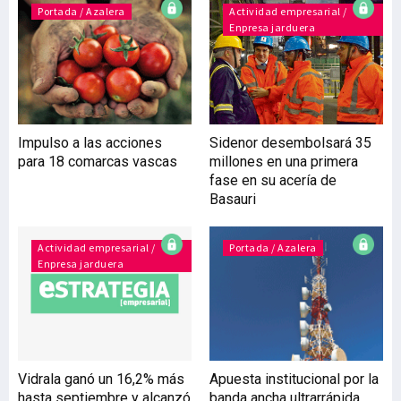
López Atxurra, los
Portada / Azalera
Actividad empresarial /
Enpresa jarduera
resultados conseguidos
han sido “satisfactorios”,
aunque subrayó la
obligatoriedad de “seguir
pedaleando”. Andreu
Puñet, comentó que “este
Impulso a las acciones
Sidenor desembolsará 35
resultado, después de
para 18 comarcas vascas
millones en una primera
impuestos, y haber podido
fase en su acería de
amortizar 121 millones de
Basauri
deuda, ha sido producto de
un año de mucho trabajo
Actividad empresarial /
Portada / Azalera
Enpresa jarduera
Vidrala ganó un 16,2% más
Apuesta institucional por la
hasta septiembre y alcanzó
banda ancha ultrarrápida