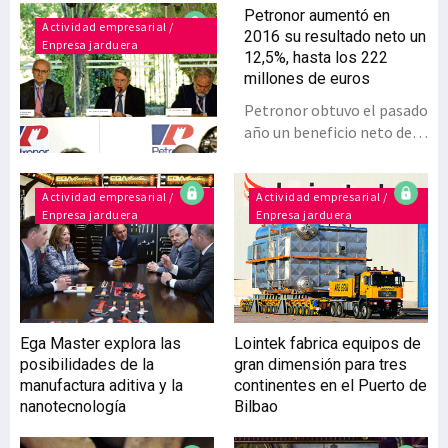
Petronor aumentó en
Actividad empresarial /
2016 su resultado neto un
Enpresa jarduera
12,5%, hasta los 222
millones de euros
Petronor obtuvo el pasado
año un beneficio neto de
222 millones, un 12,5%
más que en 2015 y lejos de
las pérdidas de ejercicios
Actividad empresarial /
Actividad empresarial /
Enpresa jarduera
Enpresa jarduera
anteriores. Estos
resultados fueron
presentados por el
presidente de la compañía,
Emiliano López Atxurra; el
consejero delegado,
Ega Master explora las
Lointek fabrica equipos de
Andreu Puñet; y José
posibilidades de la
gran dimensión para tres
Ignacio Zudaire, director
manufactura aditiva y la
continentes en el Puerto de
de Personas, Organización
nanotecnología
Bilbao
y Relaciones
Institucionales. Para