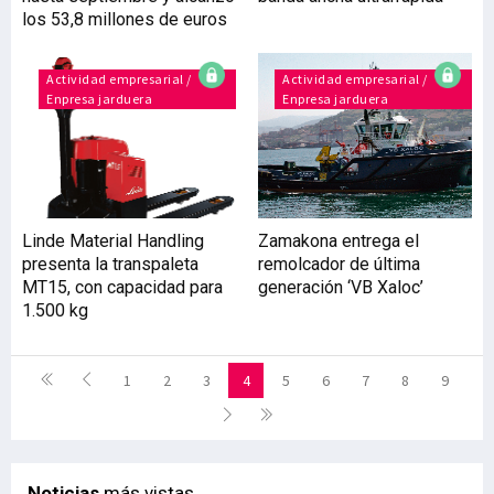
los 53,8 millones de euros
Actividad empresarial /
Actividad empresarial /
Enpresa jarduera
Enpresa jarduera
Linde Material Handling
Zamakona entrega el
presenta la transpaleta
remolcador de última
MT15, con capacidad para
generación ‘VB Xaloc’
1.500 kg
1
2
3
4
5
6
7
8
9
Noticias
más vistas