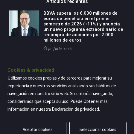
Artículos recientes
BBVA supera los 6.000 millones de
euros de beneficio en el primer
semestre de 2026 (+11%) y anuncia
un nuevo programa extraordinario de
recompra de acciones por 2.000
millones de euros
30-Julio-2026
BBVA acelera el crecimiento de su
negocio agro con un modelo global
Cookies & privacidad
de especialización presente en siete
Utilizamos cookies propias y de terceros para mejorar su
países
experiencia y nuestros servicios analizando sus hábitos de
29-Julio-2026
navegación en nuestro sitio web. Si continúa navegando,
consideramos que acepta su uso. Puede Obtener más
información en nuestra
Declaración de privacidad
.
Copyright@2026 Estrategia Empresarial
Privacidad
Aviso legal
Política de cookies
Contacto
RSS
Aceptar cookies
Seleccionar cookies