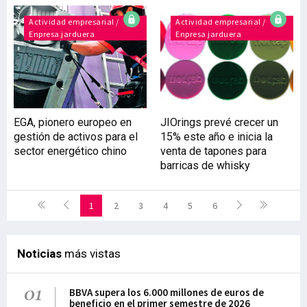
Actividad empresarial /
Actividad empresarial /
Enpresa jarduera
Enpresa jarduera
EGA, pionero europeo en
JIOrings prevé crecer un
gestión de activos para el
15% este año e inicia la
sector energético chino
venta de tapones para
barricas de whisky
1
2
3
4
5
6
Noticias
más vistas
01
BBVA supera los 6.000 millones de euros de
beneficio en el primer semestre de 2026