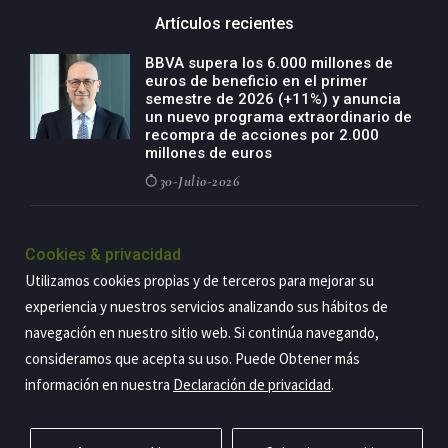
Artículos recientes
BBVA supera los 6.000 millones de
euros de beneficio en el primer
semestre de 2026 (+11%) y anuncia
un nuevo programa extraordinario de
recompra de acciones por 2.000
millones de euros
30-Julio-2026
BBVA acelera el crecimiento de su
negocio agro con un modelo global
Cookies & privacidad
de especialización presente en siete
Utilizamos cookies propias y de terceros para mejorar su
países
experiencia y nuestros servicios analizando sus hábitos de
29-Julio-2026
navegación en nuestro sitio web. Si continúa navegando,
consideramos que acepta su uso. Puede Obtener más
información en nuestra
Declaración de privacidad
.
Copyright@2026 Estrategia Empresarial
Privacidad
Aviso legal
Política de cookies
Contacto
RSS