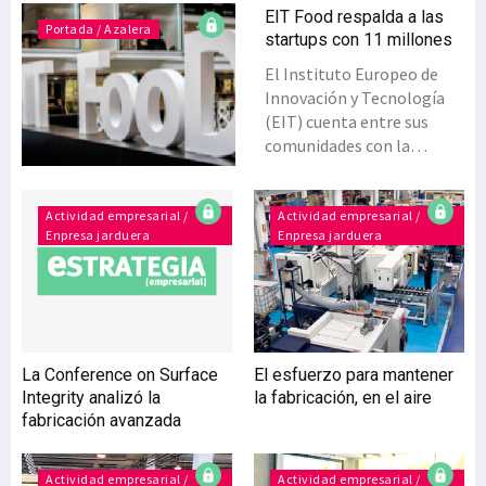
EIT Food respalda a las
Portada / Azalera
startups con 11 millones
El Instituto Europeo de
Innovación y Tecnología
(EIT) cuenta entre sus
comunidades con la
denominada EIT Food,
cuyo objetivo es el de
hacer que el sistema
Actividad empresarial /
Actividad empresarial /
Enpresa jarduera
Enpresa jarduera
alimentario sea más
sostenible, saludable y de
confianza. Su directora
para el Sur de Europa es
Begoña Pérez Villareal,
quien pone de relieve los
La Conference on Surface
El esfuerzo para mantener
programas educativos en
Integrity analizó la
la fabricación, en el aire
marcha y el apoyo dado a
fabricación avanzada
la creación de nuevas
empresas, principalmente
startups.Begoña Pérez
Actividad empresarial /
Actividad empresarial /