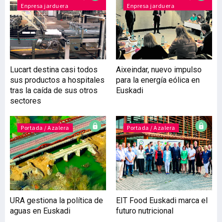
Enpresa jarduera
Enpresa jarduera
Villarreal recalca que para
reactivar el sector
alimentario, “EIT ha
liberado 60 millones de
euros a nivel europeo, de
los que 11 millones se han
Lucart destina casi todos
Aixeindar, nuevo impulso
destinado a apoyar a las
sus productos a hospitales
para la energía eólica en
startups que corrían
tras la caída de sus otros
Euskadi
peligro por la crisis del
sectores
covid, así
Portada / Azalera
Portada / Azalera
URA gestiona la política de
EIT Food Euskadi marca el
aguas en Euskadi
futuro nutricional