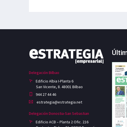
Últi
Delegación Bilbao
Edificio Albia I-Planta 6
San Vicente, 8. 48001 Bilbao
944 27 44 46
estrategia@estrategia.net
Delegación Donostia-San Sebastian
Edificio ACB – Planta 2 Ofic. 216