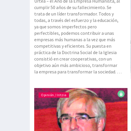
Urtea – el Año de la Empresa Humanista, al
cumplir 50 años de su fallecimiento. Se
trata de un líder transformador. Todos y
todas, a través del esfuerzo y la educación,
ya que somos imperfectos pero
perfectibles, podemos contribuir a unas
empresas más humanas a la vez que más
competitivas y eficientes. Su puesta en
práctica de la Doctrina Social de la Iglesia
consistió en crear cooperativas, con un
objetivo aún más ambicioso, transformar
la empresa para transformar la sociedad.
Respecto al éxito de las cooperativas, las
cifras son conocidas, pero contundentes:
70.000 empleos en el Grupo Mondragon, e
Opinión / Iritzia