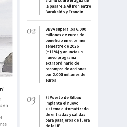
tramo sobre el agua de
la pasarela All Iron entre
Barakaldo y Erandio
02
BBVA supera los 6.000
millones de euros de
beneficio en el primer
semestre de 2026
(+11%) y anuncia un
nuevo programa
extraordinario de
recompra de acciones
por 2.000 millones de
euros
n"
03
El Puerto de Bilbao
r
implanta el nuevo
as en
sistema automatizado
de entradas y salidas
el
para pasajeros de fuera
ante
de la UE