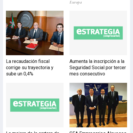
Europa
de regiones pioneras
europeas que promueven
el desarrollo regional
sostenible. Markkula
expuso a Oregi el ejemplo
de la región de Helsinki,
formada por las ciudades
de Helsinki, Espoo, Vantaa
y otros 23 municipios, y su
La recaudación fiscal
Aumenta la inscripción a la
programa de
corrige su trayectoria y
Seguridad Social por tercer
competitividad conjunta,
sube un 0,4%
mes consecutivo
así como diferentes
acuerdos de colaboración
para la ge