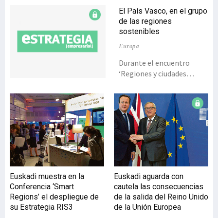
El País Vasco, en el grupo
de las regiones
sostenibles
Europa
Durante el encuentro
‘Regiones y ciudades
comprometidas con el
clima’, celebrado en
Bruselas, el presidente del
Comité de las Regiones
(CdR) de Europa, Markku
Markkula, trasladó a la
consejera de Medio
Ambiente y Política
Territorial del Gobierno
Euskadi muestra en la
Euskadi aguarda con
vasco, Ana Oregi, una
Conferencia ‘Smart
cautela las consecuencias
propuesta para que el País
Regions’ el despliegue de
de la salida del Reino Unido
Vasco participe
su Estrategia RIS3
de la Unión Europea
activamente en el grupo