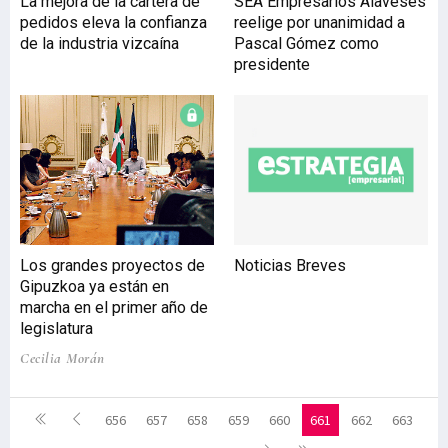
La mejora de la cartera de
SEA Empresarios Alaveses
pedidos eleva la confianza
reelige por unanimidad a
de la industria vizcaína
Pascal Gómez como
presidente
Los grandes proyectos de
Noticias Breves
Gipuzkoa ya están en
marcha en el primer año de
legislatura
Cecilia Morán
656
657
658
659
660
661
662
663