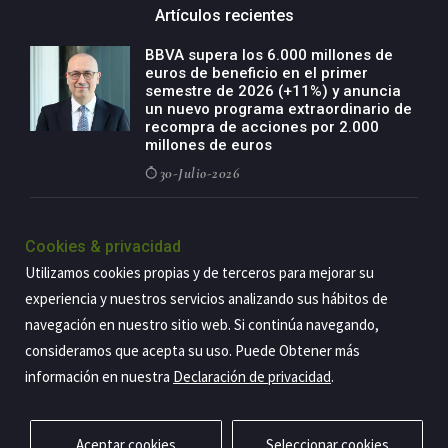
Artículos recientes
BBVA supera los 6.000 millones de
euros de beneficio en el primer
semestre de 2026 (+11%) y anuncia
un nuevo programa extraordinario de
recompra de acciones por 2.000
millones de euros
30-Julio-2026
BBVA acelera el crecimiento de su
negocio agro con un modelo global
Cookies & privacidad
de especialización presente en siete
Utilizamos cookies propias y de terceros para mejorar su
países
experiencia y nuestros servicios analizando sus hábitos de
29-Julio-2026
navegación en nuestro sitio web. Si continúa navegando,
consideramos que acepta su uso. Puede Obtener más
información en nuestra
Declaración de privacidad
.
Copyright@2026 Estrategia Empresarial
Privacidad
Aviso legal
Política de cookies
Contacto
RSS
Aceptar cookies
Seleccionar cookies