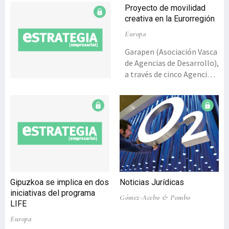
Proyecto de movilidad
creativa en la Eurorregión
Europa
Garapen (Asociación Vasca
de Agencias de Desarrollo),
a través de cinco Agencias
de Desarrollo (Burun-
tzaldea-Beterri,
Debegesa, Getxolan,
Inguralde y Oarsoaldea),
junto con la fábrica de
creación Bitamine
Faktoria (espacio
transfronterizo para el
desarrollo de proyectos de
Gipuzkoa se implica en dos
Noticias Jurídicas
artistas
iniciativas del programa
Gómez-Acebo & Pombo
interdisciplinarios,
LIFE
nacionales e
Europa
internacionales, donde se