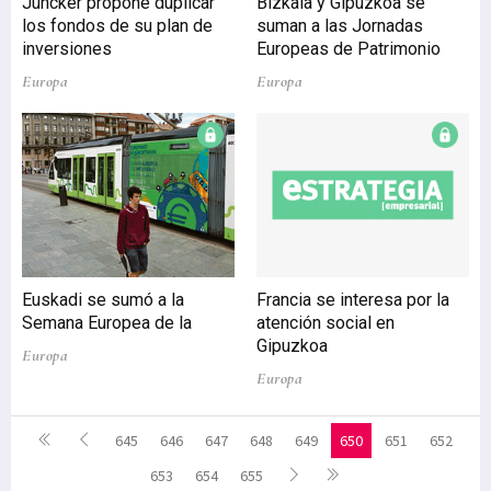
Juncker propone duplicar
Bizkaia y Gipuzkoa se
los fondos de su plan de
suman a las Jornadas
inversiones
Europeas de Patrimonio
Europa
Europa
Euskadi se sumó a la
Francia se interesa por la
Semana Europea de la
atención social en
Gipuzkoa
Europa
Europa
645
646
647
648
649
650
651
652
653
654
655