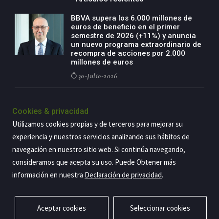
BBVA supera los 6.000 millones de
euros de beneficio en el primer
semestre de 2026 (+11%) y anuncia
un nuevo programa extraordinario de
recompra de acciones por 2.000
millones de euros
30-Julio-2026
BBVA acelera el crecimiento de su
negocio agro con un modelo global
Cookies & privacidad
de especialización presente en siete
Utilizamos cookies propias y de terceros para mejorar su
países
experiencia y nuestros servicios analizando sus hábitos de
29-Julio-2026
navegación en nuestro sitio web. Si continúa navegando,
consideramos que acepta su uso. Puede Obtener más
información en nuestra
Declaración de privacidad
.
Copyright@2026 Estrategia Empresarial
Privacidad
Aviso legal
Política de cookies
Contacto
RSS
Aceptar cookies
Seleccionar cookies