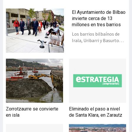
El Ayuntamiento de Bilbao
invierte cerca de 13
millones en tres barrios
Los barrios bilbaínos de
Irala, Uribarri y Basurto
han sido –o lo serán en
breve– objeto de
rehabilitación por parte
del Ayuntamiento, que ha
invertido 12,84 millones de
euros en mejoras
urbanísticas, de
accesibilidad, estéticas y
de equipamientos.El
pasado 11 de octubre,
Zorrotzaurre se convierte
Eliminado el paso a nivel
responsables municipales,
en isla
de Santa Klara, en Zarautz
con el alcalde, Juan Mari
Aburto, a la cabeza,
inauguraron la