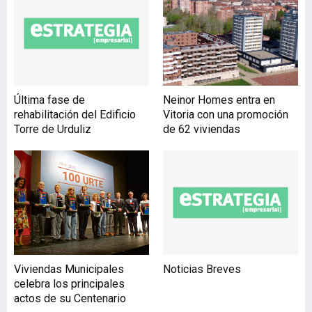
recuperación del espacio
sobre el soterramiento de
Feve, entre el puente de
Gordóniz y la plaza y el
Parque de Eskurtze, en
Irala. Una actuación que
Última fase de
Neinor Homes entra en
recupera 35.000 m2 para el
rehabilitación del Edificio
Vitoria con una promoción
espacio público y
Torre de Urduliz
de 62 viviendas
materializa la conexión
del centro de la ciudad con
Irala, a través del eje Doña
Casilda-Esku
Viviendas Municipales
Noticias Breves
celebra los principales
actos de su Centenario