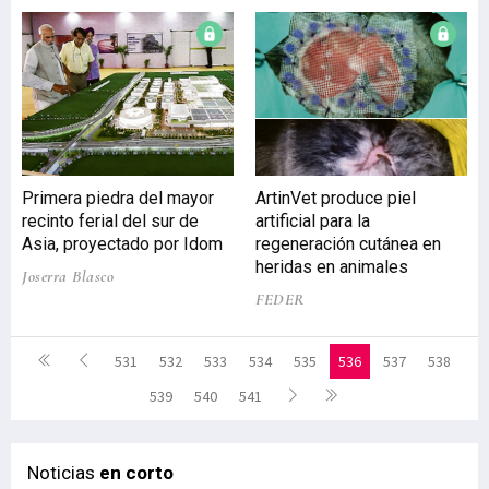
Primera piedra del mayor
ArtinVet produce piel
recinto ferial del sur de
artificial para la
Asia, proyectado por Idom
regeneración cutánea en
heridas en animales
Joserra Blasco
FEDER
531
532
533
534
535
536
537
538
539
540
541
Noticias
en corto