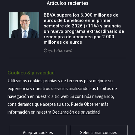
Artículos recientes
BBVA supera los 6.000 millones de
euros de beneficio en el primer
semestre de 2026 (+11%) y anuncia
un nuevo programa extraordinario de
recompra de acciones por 2.000
millones de euros
30-Julio-2026
BBVA acelera el crecimiento de su
negocio agro con un modelo global
Cookies & privacidad
de especialización presente en siete
Utilizamos cookies propias y de terceros para mejorar su
países
experiencia y nuestros servicios analizando sus hábitos de
29-Julio-2026
navegación en nuestro sitio web. Si continúa navegando,
consideramos que acepta su uso. Puede Obtener más
información en nuestra
Declaración de privacidad
.
Copyright@2026 Estrategia Empresarial
Privacidad
Aviso legal
Política de cookies
Contacto
RSS
Aceptar cookies
Seleccionar cookies