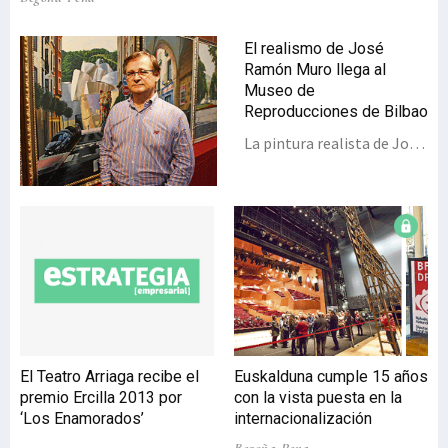
El realismo de José
Ramón Muro llega al
Museo de
Reproducciones de Bilbao
La pintura realista de José
Ramón Muro Pereg llega
al Museo de
Reproducciones Artísticas
de Bilbao, dependiente de
la Diputación Foral de
Bizkaia y del Área de
Cultura y Educación del
Ayuntamiento de Bilbao,
con 17 obras que podrán
visitarse hasta el próximo
El Teatro Arriaga recibe el
Euskalduna cumple 15 años
21 de abril. Bajo el título
premio Ercilla 2013 por
con la vista puesta en la
‘Paisaje urbano de Bilbao’,
‘Los Enamorados’
internacionalización
José Ramón Muro Pereg