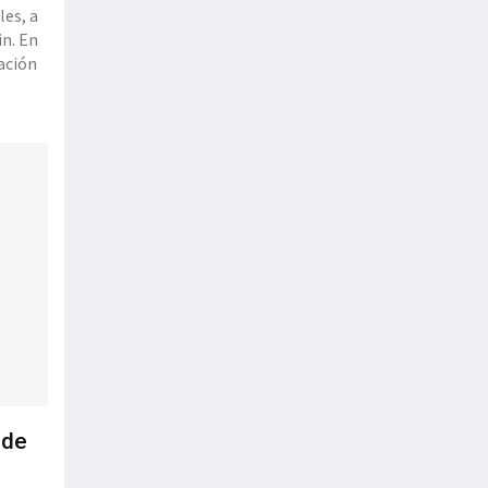
les, a
in. En
ración
os una
 de