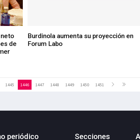
 neto
Burdinola aumenta su proyección en
nes de
Forum Labo
imer
1445
1446
1447
1448
1449
1450
1451
mo periódico
Secciones
A