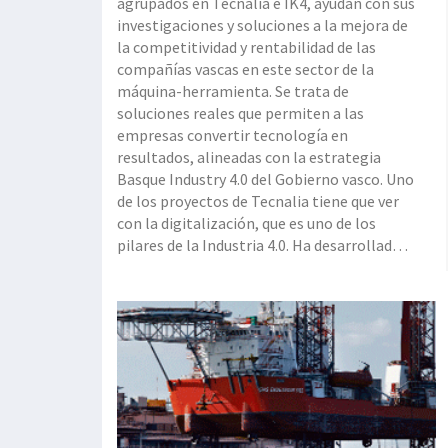
agrupados en Tecnalia e IK4, ayudan con sus
investigaciones y soluciones a la mejora de
la competitividad y rentabilidad de las
compañías vascas en este sector de la
máquina-herramienta. Se trata de
soluciones reales que permiten a las
empresas convertir tecnología en
resultados, alineadas con la estrategia
Basque Industry 4.0 del Gobierno vasco. Uno
de los proyectos de Tecnalia tiene que ver
con la digitalización, que es uno de los
pilares de la Industria 4.0. Ha desarrollado
una solución destinada a las nuevas
máquinas-herramienta, que analiza la salud
de componentes críticos relacionados con
la precisión de