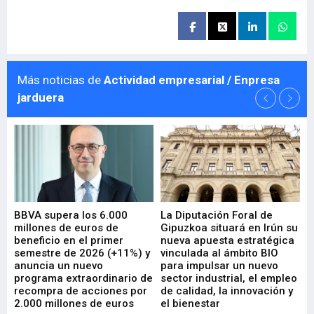
Más noticias de
Actividad empresarial / Enpresa
jarduera
e
BBVA supera los 6.000
La Diputación Foral de
En
millones de euros de
Gipuzkoa situará en Irún su
em
beneficio en el primer
nueva apuesta estratégica
de
ad
semestre de 2026 (+11%) y
vinculada al ámbito BIO
En
anuncia un nuevo
para impulsar un nuevo
En
programa extraordinario de
sector industrial, el empleo
29-
recompra de acciones por
de calidad, la innovación y
2.000 millones de euros
el bienestar