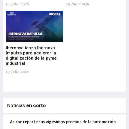
30-Julio-2026
29-Julio-2026
Mi
nu
di
Ibernova lanza Ibernova
ma
Impulsa para acelerar la
in
digitalización de la pyme
mi
industrial
de
te
29-Julio-2026
el
29-
Noticias
en corto
Acicae reparte sus vigésimos premios de la automoción