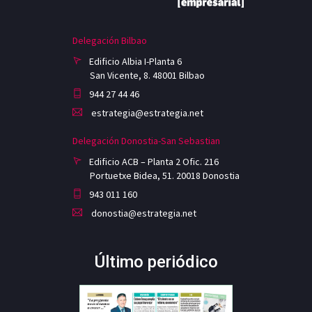
Delegación Bilbao
Edificio Albia I-Planta 6
San Vicente, 8. 48001 Bilbao
944 27 44 46
estrategia@estrategia.net
Delegación Donostia-San Sebastian
Edificio ACB – Planta 2 Ofic. 216
Portuetxe Bidea, 51. 20018 Donostia
943 011 160
donostia@estrategia.net
Último periódico