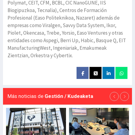
Polymat, CEIT, CFM, BCBL, CIC NanoGUNE, IIS
Biogipuzkoa, Tecnalia), Centros de Formación
Profesional (Easo Politeknikoa, Nazaret) además de
empresas como Viralgen, Savvy Data System, Ikor,
Piolet, Okencasa, Trebe, Yorsio, Easo Ventures y otras
entidades como Aspegi, Berri Up, Habic, Basque Q, EIT
ManufacturingWest, Ingeniariak, Emakumeak
Zientzian, Orkestra y Cybertix.
Más noticias de
Gestión / Kudeaketa