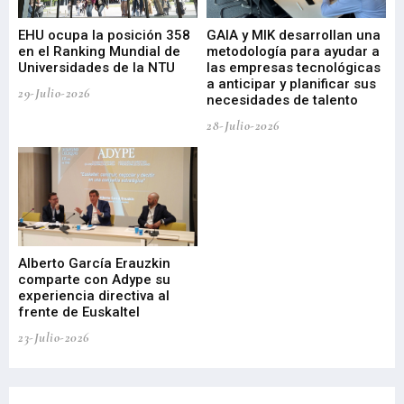
EHU ocupa la posición 358
GAIA y MIK desarrollan una
De
en el Ranking Mundial de
metodología para ayudar a
Fu
a
Universidades de la NTU
las empresas tecnológicas
nu
a anticipar y planificar sus
ac
29-Julio-2026
necesidades de talento
cr
de
28-Julio-2026
22-
Alberto García Erauzkin
comparte con Adype su
BI
experiencia directiva al
pr
frente de Euskaltel
en
23-Julio-2026
21-