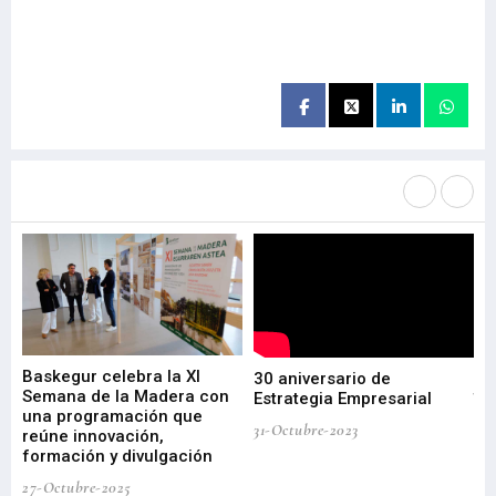
Más noticias de
Portada / Azalera
Baskegur celebra la XI
Ur
30 aniversario de
I
Semana de la Madera con
te
Estrategia Empresarial
una programación que
ha
31-Octubre-2023
reúne innovación,
bu
formación y divulgación
ek
27-Octubre-2025
09-