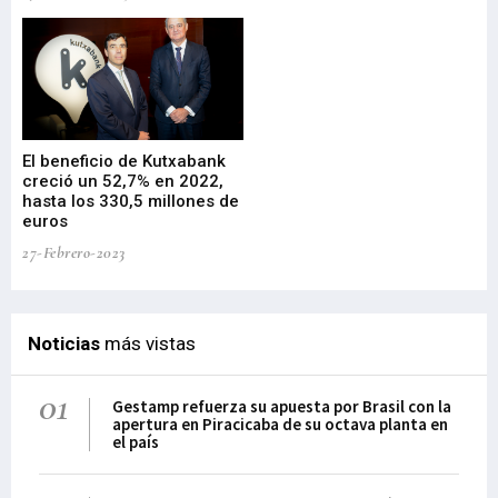
El beneficio de Kutxabank
El
creció un 52,7% en 2022,
fo
hasta los 330,5 millones de
Sa
euros
pr
27-Febrero-2023
09-
Noticias
más vistas
01
Gestamp refuerza su apuesta por Brasil con la
apertura en Piracicaba de su octava planta en
el país