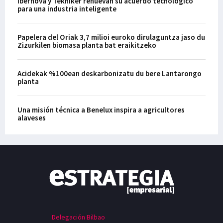
Ibernova y Tekniker renuevan su acuerdo tecnológico
para una industria inteligente
Papelera del Oriak 3,7 milioi euroko dirulaguntza jaso du
Zizurkilen biomasa planta bat eraikitzeko
Acidekak %100ean deskarbonizatu du bere Lantarongo
planta
Una misión técnica a Benelux inspira a agricultores
alaveses
Delegación Bilbao