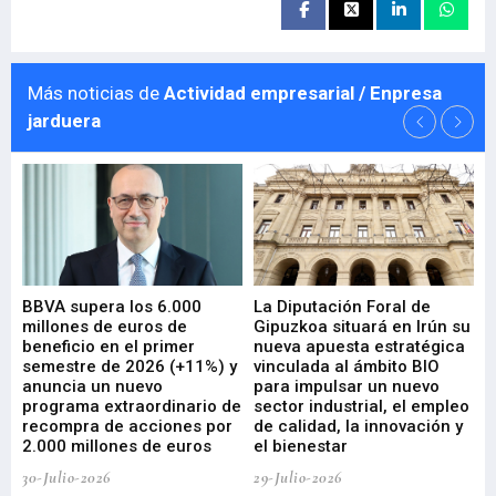
Más noticias de
Actividad empresarial / Enpresa
jarduera
e
BBVA supera los 6.000
La Diputación Foral de
En
millones de euros de
Gipuzkoa situará en Irún su
em
beneficio en el primer
nueva apuesta estratégica
de
ad
semestre de 2026 (+11%) y
vinculada al ámbito BIO
En
anuncia un nuevo
para impulsar un nuevo
En
programa extraordinario de
sector industrial, el empleo
29-
recompra de acciones por
de calidad, la innovación y
2.000 millones de euros
el bienestar
30-Julio-2026
29-Julio-2026