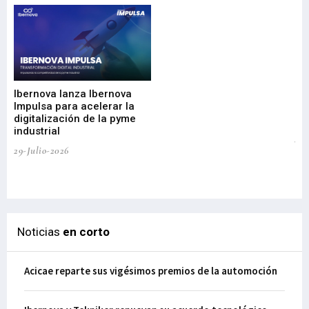
Mi
nu
di
Ibernova lanza Ibernova
ma
Impulsa para acelerar la
in
digitalización de la pyme
mi
industrial
de
te
29-Julio-2026
el
29-
Noticias
en corto
Acicae reparte sus vigésimos premios de la automoción