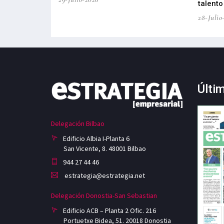
talento
28-Julio
Últi
Delegación Bilbao
Edificio Albia I-Planta 6
San Vicente, 8. 48001 Bilbao
944 27 44 46
estrategia@estrategia.net
Delegación Donostia-San Sebastian
Edificio ACB – Planta 2 Ofic. 216
Portuetxe Bidea, 51. 20018 Donostia