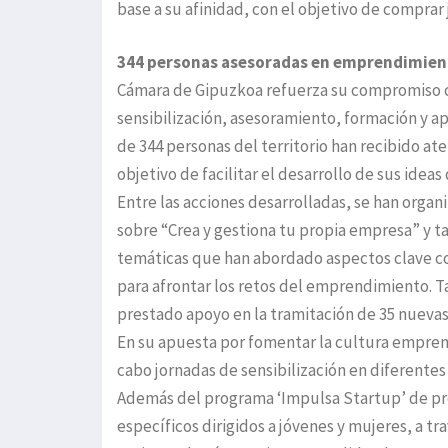
base a su afinidad, con el objetivo de comprar
344 personas asesoradas en emprendimie
Cámara de Gipuzkoa refuerza su compromiso c
sensibilización, asesoramiento, formación y ap
de 344 personas del territorio han recibido a
objetivo de facilitar el desarrollo de sus ide
Entre las acciones desarrolladas, se han organ
sobre “Crea y gestiona tu propia empresa” y ta
temáticas que han abordado aspectos clave co
para afrontar los retos del emprendimiento. Ta
prestado apoyo en la tramitación de 35 nueva
En su apuesta por fomentar la cultura empre
cabo jornadas de sensibilización en diferente
Además del programa ‘Impulsa Startup’ de pr
específicos dirigidos a jóvenes y mujeres, a t