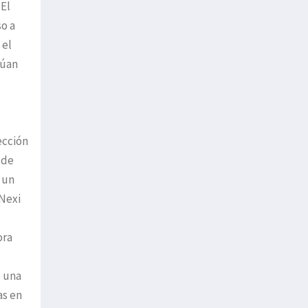
 El
so a
 el
túan
ección
 de
 un
 Nexi
ora
e una
as en