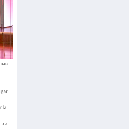
ámara
ugar
 la
ca a