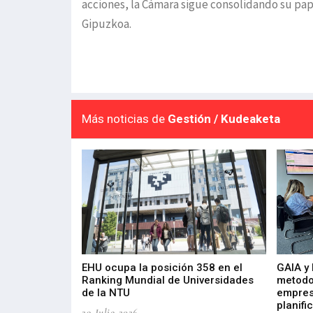
acciones, la Cámara sigue consolidando su p
Gipuzkoa.
Más noticias de
Gestión / Kudeaketa
de 400 proyectos
EHU ocupa la posición 358 en el
GAIA y
sus diez años de
Ranking Mundial de Universidades
metodo
de la NTU
empres
planifi
29-Julio-2026