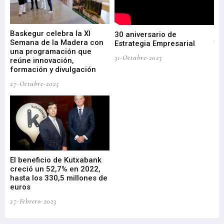
Baskegur celebra la XI
Ur
30 aniversario de
I
Semana de la Madera con
te
Estrategia Empresarial
una programación que
ha
31-Octubre-2023
reúne innovación,
bu
formación y divulgación
ek
27-Octubre-2025
09-
El beneficio de Kutxabank
El
creció un 52,7% en 2022,
fo
hasta los 330,5 millones de
Sa
euros
pr
27-Febrero-2023
09-