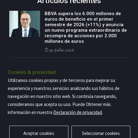
Artículos recientes
BBVA supera los 6.000 millones de
euros de beneficio en el primer
semestre de 2026 (+11%) y anuncia
un nuevo programa extraordinario de
recompra de acciones por 2.000
millones de euros
30-Julio-2026
BBVA acelera el crecimiento de su
negocio agro con un modelo global
Cookies & privacidad
de especialización presente en siete
Utilizamos cookies propias y de terceros para mejorar su
países
experiencia y nuestros servicios analizando sus hábitos de
29-Julio-2026
navegación en nuestro sitio web. Si continúa navegando,
consideramos que acepta su uso. Puede Obtener más
información en nuestra
Declaración de privacidad
.
Copyright@2026 Estrategia Empresarial
Privacidad
Aviso legal
Política de cookies
Contacto
RSS
Aceptar cookies
Seleccionar cookies