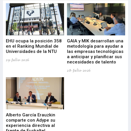
EHU ocupa la posición 358
GAIA y MIK desarrollan una
De
en el Ranking Mundial de
metodología para ayudar a
Fu
a
Universidades de la NTU
las empresas tecnológicas
nu
a anticipar y planificar sus
ac
29-Julio-2026
necesidades de talento
cr
de
28-Julio-2026
22-
Alberto García Erauzkin
comparte con Adype su
BI
experiencia directiva al
pr
frente de Euskaltel
en