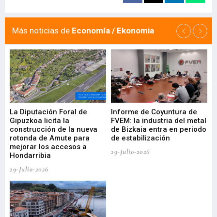
Más noticias de
Economía / Ekonomia
La Diputación Foral de
Informe de Coyuntura de
Ar
ral
Gipuzkoa licita la
FVEM: la industria del metal
ur
construcción de la nueva
de Bizkaia entra en periodo
co
rotonda de Amute para
de estabilización
edi
mejorar los accesos a
pa
29-Julio-2026
Hondarribia
Cy
29-Julio-2026
23-