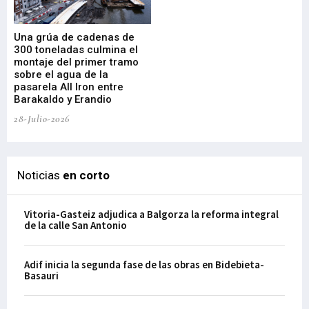
Una grúa de cadenas de
La
300 toneladas culmina el
Ba
montaje del primer tramo
res
sobre el agua de la
em
pasarela All Iron entre
21-
Barakaldo y Erandio
28-Julio-2026
Noticias
en corto
Vitoria-Gasteiz adjudica a Balgorza la reforma integral
de la calle San Antonio
Adif inicia la segunda fase de las obras en Bidebieta-
Basauri