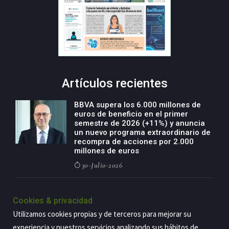
Artículos recientes
BBVA supera los 6.000 millones de
euros de beneficio en el primer
semestre de 2026 (+11%) y anuncia
un nuevo programa extraordinario de
recompra de acciones por 2.000
millones de euros
30-Julio-2026
BBVA acelera el crecimiento de su
negocio agro con un modelo global
Cookies & privacidad
de especialización presente en siete
Utilizamos cookies propias y de terceros para mejorar su
países
experiencia y nuestros servicios analizando sus hábitos de