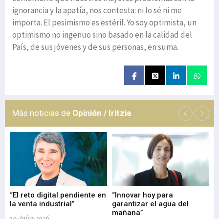
ignorancia y la apatía, nos contesta: ni lo sé ni me
importa. El pesimismo es estéril. Yo soy optimista, un
optimismo no ingenuo sino basado en la calidad del
País, de sus jóvenes y de sus personas, en suma.
Más noticias de
Opinión / Iritzia
“El reto digital pendiente en
“Innovar hoy para
“L
o
la venta industrial”
garantizar el agua del
ob
mañana”
20-Julio-2026
17-