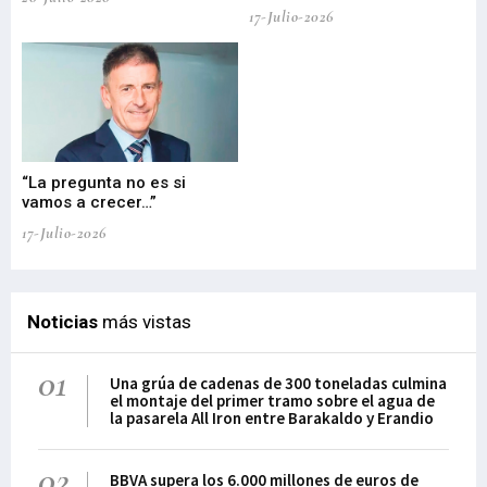
17-Julio-2026
“La pregunta no es si
“E
vamos a crecer…”
PP
17-Julio-2026
02-
Noticias
más vistas
01
Una grúa de cadenas de 300 toneladas culmina
el montaje del primer tramo sobre el agua de
la pasarela All Iron entre Barakaldo y Erandio
02
BBVA supera los 6.000 millones de euros de