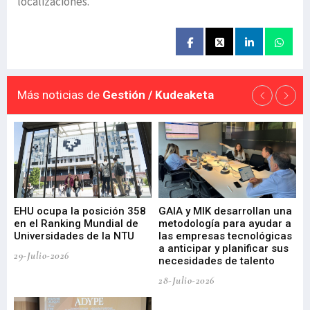
localizaciones.
Más noticias de
Gestión / Kudeaketa
EHU ocupa la posición 358
GAIA y MIK desarrollan una
De
en el Ranking Mundial de
metodología para ayudar a
Fu
a
Universidades de la NTU
las empresas tecnológicas
nu
a anticipar y planificar sus
ac
29-Julio-2026
necesidades de talento
cr
de
28-Julio-2026
22-