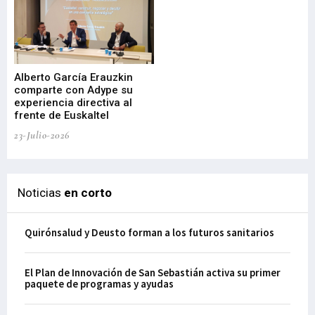
Alberto García Erauzkin
comparte con Adype su
BI
experiencia directiva al
pr
frente de Euskaltel
en
23-Julio-2026
21-
Noticias
en corto
Quirónsalud y Deusto forman a los futuros sanitarios
El Plan de Innovación de San Sebastián activa su primer
paquete de programas y ayudas