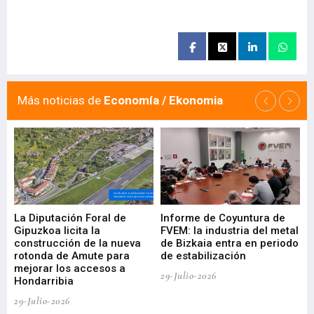
Más noticias de
Economía / Ekonomia
La Diputación Foral de
Informe de Coyuntura de
Ar
ral
Gipuzkoa licita la
FVEM: la industria del metal
ur
construcción de la nueva
de Bizkaia entra en periodo
co
rotonda de Amute para
de estabilización
edi
mejorar los accesos a
pa
29-Julio-2026
Hondarribia
Cy
29-Julio-2026
23-