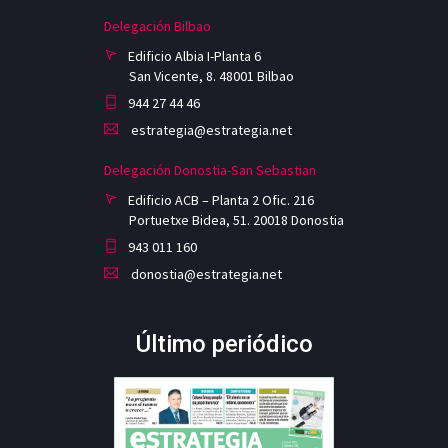
Delegación Bilbao
Edificio Albia I-Planta 6
San Vicente, 8. 48001 Bilbao
944 27 44 46
estrategia@estrategia.net
Delegación Donostia-San Sebastian
Edificio ACB – Planta 2 Ofic. 216
Portuetxe Bidea, 51. 20018 Donostia
943 011 160
donostia@estrategia.net
Último periódico