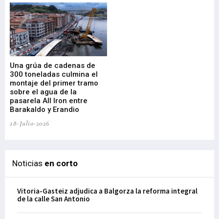
Una grúa de cadenas de
La
300 toneladas culmina el
Ba
montaje del primer tramo
res
sobre el agua de la
em
pasarela All Iron entre
21-
Barakaldo y Erandio
28-Julio-2026
Noticias
en corto
Vitoria-Gasteiz adjudica a Balgorza la reforma integral
de la calle San Antonio