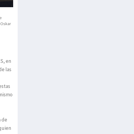
e
 Oskar
S, en
de las
estas
 mismo
a de
 quien