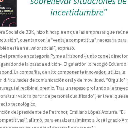
sobrellevar situaciones de
incertidumbre”
bra Social de BBK, hizo hincapié en que las empresas que reún
nclusión”, cuentan con la “ventaja competitiva” necesaria para
ién está en el valor social”, expresó.
el premio en categoría Pyme a Irisbond -junto con el director
ganador de la pasada edición-. El galardón lo recogió Eduardo
isbond. La compañía, de alto componente innovador, utiliza la
n dificultades de comunicación oral y de movilidad. ‘‘Orgullo’’ 
auregui al recibir el premio. Tras un repaso profundo a la trayec
onstruir valor a partir de personal cualificado’’, entre el que s
oyecto tecnológico.
ción del presidente de Petronor, Emiliano López Atxurra. ‘‘El
ompetitivas’’, afirmó, para ensalzar asimismo a José Ignacio Arr