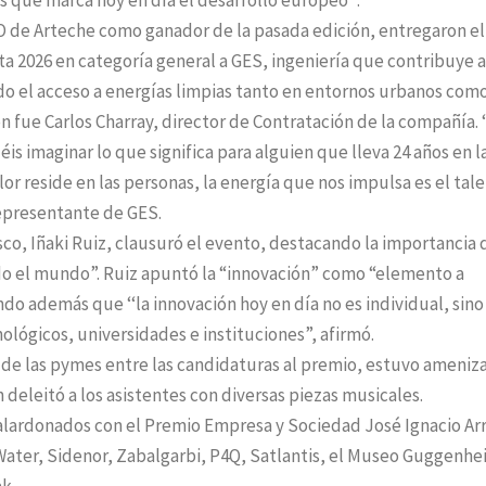
 que marca hoy en día el desarrollo europeo’’.
O de Arteche como ganador de la pasada edición, entregaron el
a 2026 en categoría general a GES, ingeniería que contribuye a
do el acceso a energías limpias tanto en entornos urbanos com
ón fue Carlos Charray, director de Contratación de la compañía. ‘
is imaginar lo que significa para alguien que lleva 24 años en l
or reside en las personas, la energía que nos impulsa es el tale
representante de GES.
co, Iñaki Ruiz, clausuró el evento, destacando la importancia 
o el mundo”. Ruiz apuntó la “innovación” como “elemento a
o además que ‘‘la innovación hoy en día no es individual, sino
lógicos, universidades e instituciones”, afirmó.
 de las pymes entre las candidaturas al premio, estuvo ameniz
n deleitó a los asistentes con diversas piezas musicales.
 galardonados con el Premio Empresa y Sociedad José Ignacio Arr
Water, Sidenor, Zabalgarbi, P4Q, Satlantis, el Museo Guggenh