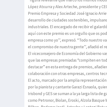
‘‘figura relevante que marcó los mismos modos
López Atxurra y Alex Arteche, presidente y CE
Premio Empresa y Sociedad José Ignacio Arriet
desarrollo de ciudades sostenibles, impulsan
industriales. El encargado de recibir el galard
aquí con este premio es un orgullo que os podé
empresa como yo’’, expresó. ‘‘Todo nuestro val
el compromiso de nuestra gente’’, añadió el 
El viceconsejero de Economía del Gobierno vas
que las empresas premiadas “compiten en tod
destacar” en esta entrega de premios, añadiend
colaboración con otras empresas, centros tecno
El acto, marcado por la amplia representación
por la pianista y cantante Garazi Esnaola, quie
Irisbond y GES se suman a la ya larga lista de
como Petronor, Biolan, Eroski, Alzola Basque 