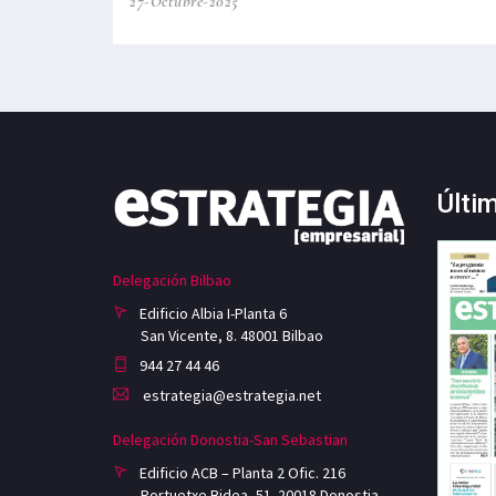
27-Octubre-2025
Últi
Delegación Bilbao
Edificio Albia I-Planta 6
San Vicente, 8. 48001 Bilbao
944 27 44 46
estrategia@estrategia.net
Delegación Donostia-San Sebastian
Edificio ACB – Planta 2 Ofic. 216
Portuetxe Bidea, 51. 20018 Donostia