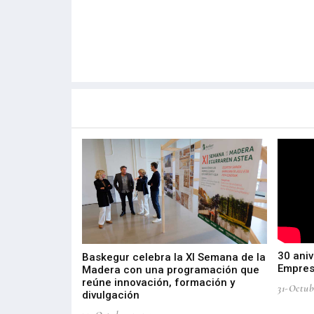
Más noticias de
Portada / Azalera
30 aniv
ta por
Baskegur celebra la XI Semana de la
Empres
tria de Salud
Madera con una programación que
roducción e
reúne innovación, formación y
31-Octub
divulgación