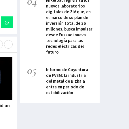
04
Mikel Jauregi visita los
nuevos laboratorios
digitales de ZIV que, en
el marco de su plan de
inversión total de 36
millones, busca impulsar
desde Euskadi nueva
tecnología para las
redes eléctricas del
futuro
05
Informe de Coyuntura
de FVEM: la industria
del metal de Bizkaia
entra en periodo de
estabilización
ió un
Urdaibaik industria, teknologia eta
Salto Systems rec
5
balio erantsi handiko jardueren
de octubre el II 
bidez bultzatuko du bere garapen
Arizmendiarrieta 
ekonomiko aurreratua
29-Septiembre-2022