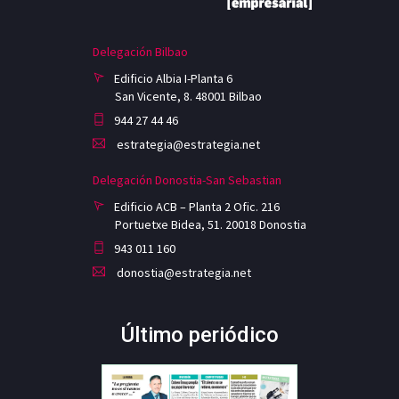
Delegación Bilbao
Edificio Albia I-Planta 6
San Vicente, 8. 48001 Bilbao
944 27 44 46
estrategia@estrategia.net
Delegación Donostia-San Sebastian
Edificio ACB – Planta 2 Ofic. 216
Portuetxe Bidea, 51. 20018 Donostia
943 011 160
donostia@estrategia.net
Último periódico