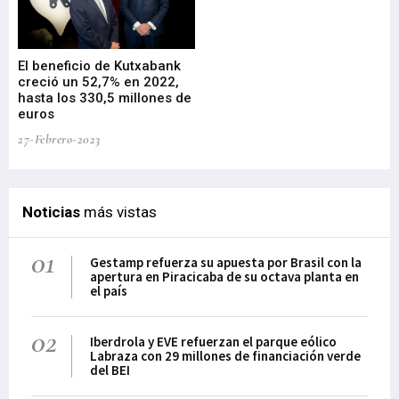
El beneficio de Kutxabank
El
creció un 52,7% en 2022,
fo
hasta los 330,5 millones de
Sa
euros
pr
27-Febrero-2023
09-
Noticias
más vistas
01
Gestamp refuerza su apuesta por Brasil con la
apertura en Piracicaba de su octava planta en
el país
02
Iberdrola y EVE refuerzan el parque eólico
Labraza con 29 millones de financiación verde
del BEI