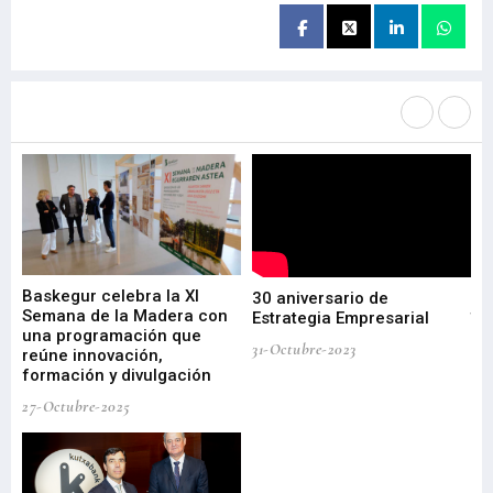
Más noticias de
Portada / Azalera
Baskegur celebra la XI
Ur
30 aniversario de
I
Semana de la Madera con
te
Estrategia Empresarial
una programación que
ha
31-Octubre-2023
reúne innovación,
bu
formación y divulgación
ek
27-Octubre-2025
09-